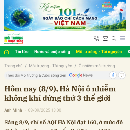
bình luận
Tin tức
Nước và cuộc sống
Môi trường - Tài nguyên
K
Trang chủ
Môi trường - Tài nguyên
Ô nhiễm môi trường
Theo dõi Môi trường & Cuộc sống trên
Hôm nay (8/9), Hà Nội ô nhiễm
không khí đứng thứ 3 thế giới
Hủy
G
Anh Minh
•
08/09/2025 13:00
Sáng 8/9, chỉ số AQI Hà Nội đạt 160, ở mức đỏ