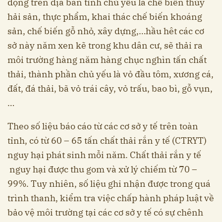
động trên địa bàn tỉnh chủ yếu là chế biến thủy
hải sản, thực phẩm, khai thác chế biến khoáng
sản, chế biến gỗ nhỏ, xây dựng,…hầu hêt các cơ
sở này năm xen kẽ trong khu dân cư, sẽ thải ra
môi trường hàng năm hàng chục nghìn tấn chất
thải, thành phần chủ yếu là vỏ đầu tôm, xương cá,
đất, đá thải, bã vỏ trái cây, vỏ trấu, bao bì, gỗ vụn,
…
Theo số liệu báo cáo từ các cơ sở y tế trên toàn
tỉnh, có từ 60 – 65 tấn chất thải rắn y tế (CTRYT)
nguy hại phát sinh mỗi năm. Chất thải rắn y tế
nguy hại được thu gom và xử lý chiếm từ 70 –
99%. Tuy nhiên, số liệu ghi nhận được trong quá
trình thanh, kiểm tra việc chấp hành pháp luật về
bảo vệ môi trường tại các cơ sở y tế có sự chênh