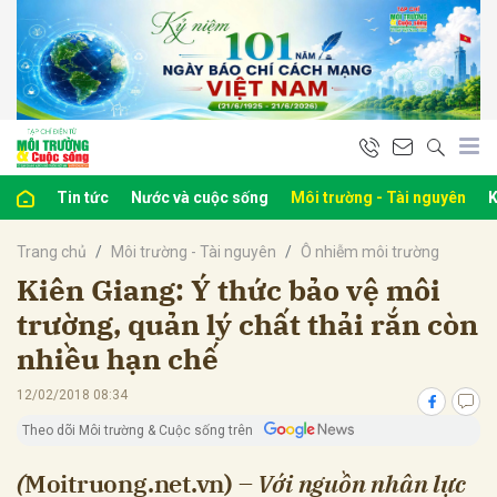
bình luận
Tin tức
Nước và cuộc sống
Môi trường - Tài nguyên
K
Trang chủ
Môi trường - Tài nguyên
Ô nhiễm môi trường
Kiên Giang: Ý thức bảo vệ môi
trường, quản lý chất thải rắn còn
nhiều hạn chế
Hủy
G
12/02/2018 08:34
Theo dõi Môi trường & Cuộc sống trên
(
Moitruong.net.vn) –
Với nguồn nhân lực