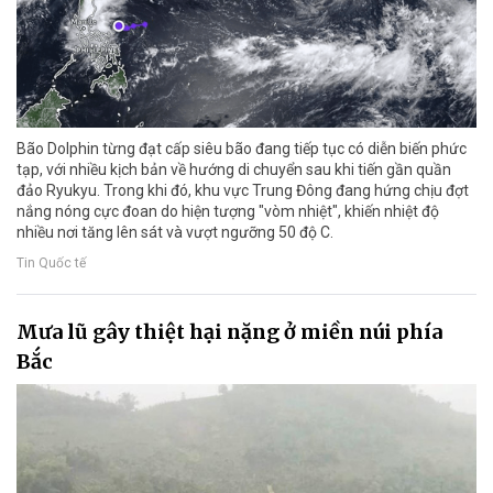
Bão Dolphin từng đạt cấp siêu bão đang tiếp tục có diễn biến phức
tạp, với nhiều kịch bản về hướng di chuyển sau khi tiến gần quần
đảo Ryukyu. Trong khi đó, khu vực Trung Đông đang hứng chịu đợt
nắng nóng cực đoan do hiện tượng "vòm nhiệt", khiến nhiệt độ
nhiều nơi tăng lên sát và vượt ngưỡng 50 độ C.
Tin Quốc tế
Mưa lũ gây thiệt hại nặng ở miền núi phía
Bắc