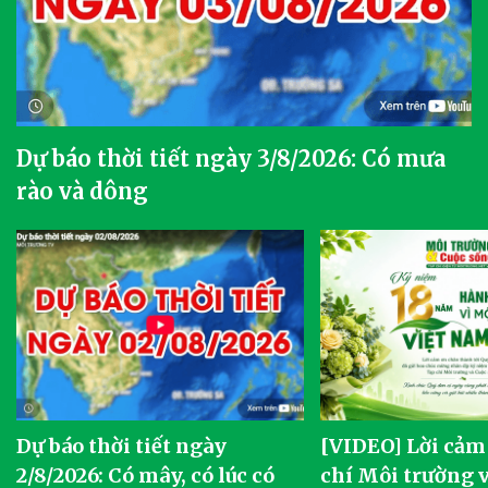
Dự báo thời tiết ngày 3/8/2026: Có mưa
rào và dông
Dự báo thời tiết ngày
[VIDEO] Lời cảm
2/8/2026: Có mây, có lúc có
chí Môi trường 