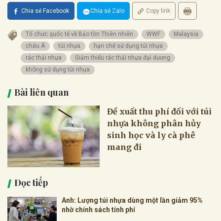
Chia sẻ Facebook
Chia sẻ Zalo
Copy link
Tổ chức quốc tế về Bảo tồn Thiên nhiên
WWF
Malaysia
châu Á
túi nhựa
hạn chế sử dụng túi nhựa
rác thải nhựa
Giảm thiểu rác thải nhựa đại dương
không sử dụng túi nhựa
Bài liên quan
Đề xuất thu phí đối với túi
nhựa không phân hủy
sinh học và ly cà phê
mang đi
Đọc tiếp
Anh: Lượng túi nhựa dùng một lần giảm 95%
nhờ chính sách tính phí