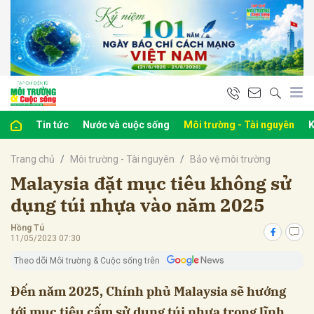
bình luận
Tin tức
Nước và cuộc sống
Môi trường - Tài nguyên
K
Trang chủ
Môi trường - Tài nguyên
Bảo vệ môi trường
Malaysia đặt mục tiêu không sử
dụng túi nhựa vào năm 2025
Hồng Tú
Hủy
G
11/05/2023 07:30
Theo dõi Môi trường & Cuộc sống trên
Đến năm 2025, Chính phủ Malaysia sẽ hướng
tới mục tiêu cấm sử dụng túi nhựa trong lĩnh