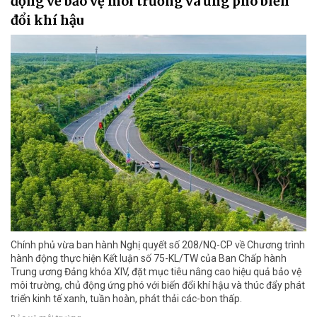
động về bảo vệ môi trường và ứng phó biến
đổi khí hậu
Chính phủ vừa ban hành Nghị quyết số 208/NQ-CP về Chương trình
hành động thực hiện Kết luận số 75-KL/TW của Ban Chấp hành
Trung ương Đảng khóa XIV, đặt mục tiêu nâng cao hiệu quả bảo vệ
môi trường, chủ động ứng phó với biến đổi khí hậu và thúc đẩy phát
triển kinh tế xanh, tuần hoàn, phát thải các-bon thấp.