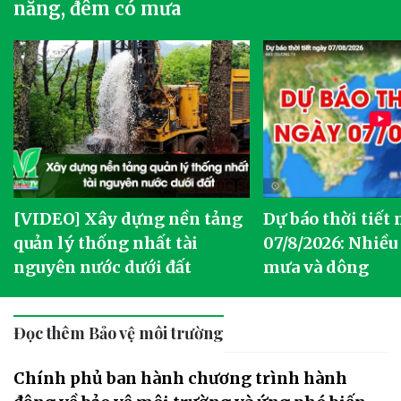
nắng, đêm có mưa
[VIDEO] Xây dựng nền tảng
Dự báo thời tiết
quản lý thống nhất tài
07/8/2026: Nhiều
nguyên nước dưới đất
mưa và dông
Đọc thêm Bảo vệ môi trường
Chính phủ ban hành chương trình hành