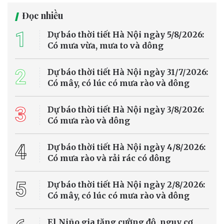
Bộ Chính trị quyết định phân công, kiện toàn Ban Chỉ đạo Trung
ương về phát triển khoa học, công nghệ, đổi mới sáng tạo và
chuyển đổi số gồm 31 đồng chí, trong đó Thủ tướng Lê Minh Hưng
làm Trưởng Ban.
Tin trong nước
Nhiều tuyến sông huyết mạch ở châu Âu cạn
nước vì nắng nóng cực đoan