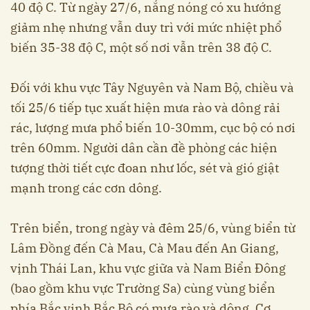
40 độ C. Từ ngày 27/6, nắng nóng có xu hướng
giảm nhẹ nhưng vẫn duy trì với mức nhiệt phổ
biến 35-38 độ C, một số nơi vẫn trên 38 độ C.
Đối với khu vực Tây Nguyên và Nam Bộ, chiều và
tối 25/6 tiếp tục xuất hiện mưa rào và dông rải
rác, lượng mưa phổ biến 10-30mm, cục bộ có nơi
trên 60mm. Người dân cần đề phòng các hiện
tượng thời tiết cực đoan như lốc, sét và gió giật
mạnh trong các cơn dông.
Trên biển, trong ngày và đêm 25/6, vùng biển từ
Lâm Đồng đến Cà Mau, Cà Mau đến An Giang,
vịnh Thái Lan, khu vực giữa và Nam Biển Đông
(bao gồm khu vực Trường Sa) cùng vùng biển
phía Bắc vịnh Bắc Bộ có mưa rào và dông. Cơ