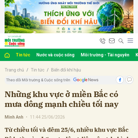
bình luận
Tin tức
Nước và cuộc sống
Môi trường - Tài nguyên
K
Trang chủ
Tin tức
Biến đổi khí hậu
Theo dõi Môi trường & Cuộc sống trên
Những khu vực ở miền Bắc có
mưa dông mạnh chiều tối nay
Hủy
G
Minh Anh
•
11:44 25/06/2026
Từ chiều tối và đêm 25/6, nhiều khu vực Bắc