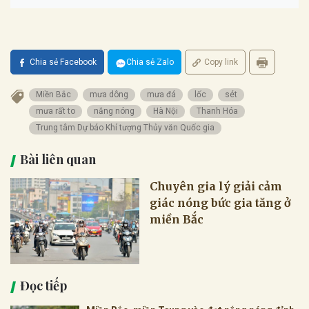
Chia sẻ Facebook
Chia sẻ Zalo
Copy link
Miền Bắc
mưa dông
mưa đá
lốc
sét
mưa rất to
nắng nóng
Hà Nội
Thanh Hóa
Trung tâm Dự báo Khí tượng Thủy văn Quốc gia
Bài liên quan
Chuyên gia lý giải cảm
giác nóng bức gia tăng ở
miền Bắc
Đọc tiếp