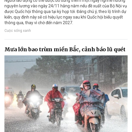
Người lao động có thể được bổ sung thêm một ngày nghỉ lễ hưởng
nguyên lương vào ngày 24/11 hằng năm nếu đề xuất của Bộ Nội vụ
được Quốc hội thông qua tại kỳ họp tới. Đáng chú ý, theo lộ trình dự
kiến, quy định này sẽ có hiệu lực ngay sau khi Quốc hội biểu quyết
thông qua, thay vì chờ đến năm 2027.
Cuộc sống xanh
Mưa lớn bao trùm miền Bắc, cảnh báo lũ quét