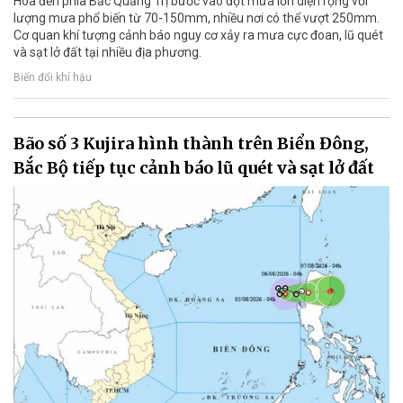
Hóa đến phía Bắc Quảng Trị bước vào đợt mưa lớn diện rộng với
lượng mưa phổ biến từ 70-150mm, nhiều nơi có thể vượt 250mm.
Cơ quan khí tượng cảnh báo nguy cơ xảy ra mưa cực đoan, lũ quét
và sạt lở đất tại nhiều địa phương.
Biến đổi khí hậu
Bão số 3 Kujira hình thành trên Biển Đông,
Bắc Bộ tiếp tục cảnh báo lũ quét và sạt lở đất