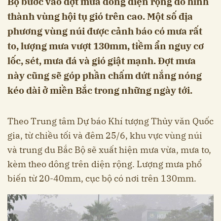
Bộ bước vào đợt mưa dông diện rộng do hình
thành vùng hội tụ gió trên cao. Một số địa
phương vùng núi được cảnh báo có mưa rất
to, lượng mưa vượt 130mm, tiềm ẩn nguy cơ
lốc, sét, mưa đá và gió giật mạnh. Đợt mưa
này cũng sẽ góp phần chấm dứt nắng nóng
kéo dài ở miền Bắc trong những ngày tới.
Theo Trung tâm Dự báo Khí tượng Thủy văn Quốc
gia, từ chiều tối và đêm 25/6, khu vực vùng núi
và trung du Bắc Bộ sẽ xuất hiện mưa vừa, mưa to,
kèm theo dông trên diện rộng. Lượng mưa phổ
biến từ 20-40mm, cục bộ có nơi trên 130mm.