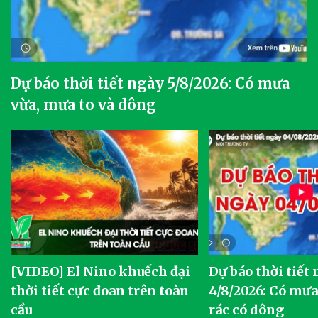
Dự báo thời tiết ngày 5/8/2026: Có mưa
vừa, mưa to và dông
[VIDEO] El Nino khuếch đại
Dự báo thời tiết
thời tiết cực đoan trên toàn
4/8/2026: Có mưa 
cầu
rác có dông