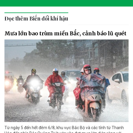
Đọc thêm Biến đổi khí hậu
Mưa lớn bao trùm miền Bắc, cảnh báo lũ quét
Từ ngày 5 đến hết đêm 6/8, khu vực Bắc Bộ và các tỉnh từ Thanh