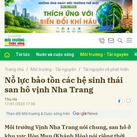
bình luận
Tin tức
Nước và cuộc sống
Môi trường - Tài nguyên
K
Trang chủ
Môi trường - Tài nguyên
Tài nguyên và phát triển
Nỗ lực bảo tồn các hệ sinh thái
san hô vịnh Nha Trang
Thu Hà
Hủy
G
17/01/2023 17:00
Theo dõi Môi trường & Cuộc sống trên
Môi trường Vịnh Nha Trang nói chung, san hô ở
khu vực Hòn Mun (Khánh Hòa) nói riêng thời