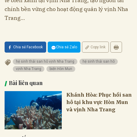
tế biển xanh tại vịnh Nha Trang; tạo nguồn tài
chính bền vững cho hoạt động quản lý vịnh Nha
Trang…
Chia sẻ Facebook
Chia sẻ Zalo
Copy link
hệ sinh thái san hô vịnh Nha Trang
hệ sinh thái san hô
vịnh Nha Trang
biển Hòn Mun
Bài liên quan
Khánh Hòa: Phục hồi san
hô tại khu vực Hòn Mun
và vịnh Nha Trang