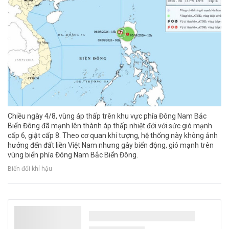
Chiều ngày 4/8, vùng áp thấp trên khu vực phía Đông Nam Bắc
Biển Đông đã mạnh lên thành áp thấp nhiệt đới với sức gió mạnh
cấp 6, giật cấp 8. Theo cơ quan khí tượng, hệ thống này không ảnh
hưởng đến đất liền Việt Nam nhưng gây biển động, gió mạnh trên
vùng biển phía Đông Nam Bắc Biển Đông.
Biến đổi khí hậu
Thủ tướng Lê Minh Hưng làm Trưởng Ban
Chỉ đạo TW về phát triển khoa học, công
nghệ, đổi mới sáng tạo và chuyển đổi số