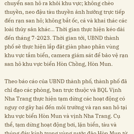
chuyển san hô ra khỏi khu vực; không chèo
thuyền, neo đậu tàu thuyền ảnh hưởng trực tiếp
đến rạn san hô; không bắt ốc, cá và khai thác các
loài thủy sản khác… Thời gian thực hiện kéo dài
đến tháng 7-2023. Thời gian tới, UBND thành
phố sẽ thực hiện lắp đặt giàn phao phân vùng
khu vực tắm biển, camera giám sát để bảo vệ rạn
san hô khu vực biển Hòn Chồng, Hòn Mun.
Theo báo cáo của UBND thành phố, thành phố đã
chỉ đạo các phòng, ban trực thuộc và BQL Vịnh
Nha Trang thực hiện tạm dừng các hoạt động có
nguy cơ gây hại đến môi trường và rạn san hô tại
khu vực biển Hòn Mun và vịnh Nha Trang. Cụ
thể, tạm dừng hoạt động bơi, lặn biển, tàu và
thúng đáy kính trong vùng nước đảo Hòn Mun từ