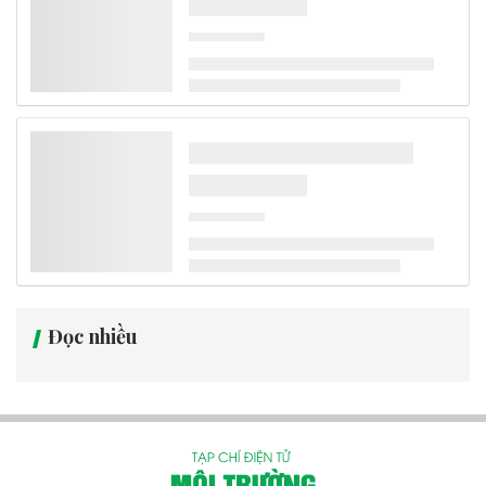
Bộ Chính trị quyết định phân công, kiện toàn Ban Chỉ đạo Trung
ương về phát triển khoa học, công nghệ, đổi mới sáng tạo và
chuyển đổi số gồm 31 đồng chí, trong đó Thủ tướng Lê Minh Hưng
làm Trưởng Ban.
Tin trong nước