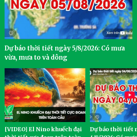
Dự báo thời tiết ngày 5/8/2026: Có mưa
vừa, mưa to và dông
[VIDEO] El Nino khuếch đại
Dự báo thời tiết