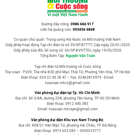
Nhiều tuyến sông huyết mạch ở châu Âu cạn
nước vì nắng nóng cực đoan
Các đợt nắng nóng kéo dài tại châu Âu đang khiến mực nước trên
nhiều con sông lớn giảm xuống mức rất thấp, gây ảnh hưởng
nghiêm trọng đến hoạt động vận tải, sản xuất năng lượng và chuỗi
cung ứng, đồng thời đặt ra thách thức lớn trong thích ứng với biến
đổi khí hậu.