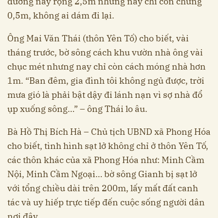
đường này rộng 2,5m nhưng nay chỉ còn chừng
0,5m, không ai dám đi lại.
Ông Mai Văn Thái (thôn Yên Tố) cho biết, vài
tháng trước, bờ sông cách khu vườn nhà ông vài
chục mét nhưng nay chỉ còn cách móng nhà hơn
1m. “Ban đêm, gia đình tôi không ngủ được, trời
mưa gió là phải bật dậy đi lánh nạn vì sợ nhà đổ
ụp xuống sông…” – ông Thái lo âu.
Bà Hồ Thị Bích Hà – Chủ tịch UBND xã Phong Hóa
cho biết, tình hình sạt lở không chỉ ở thôn Yên Tố,
các thôn khác của xã Phong Hóa như: Minh Cầm
Nội, Minh Cầm Ngoại… bờ sông Gianh bị sạt lở
với tổng chiều dài trên 200m, lấy mất đất canh
tác và uy hiếp trực tiếp đến cuộc sống người dân
nơi đây…