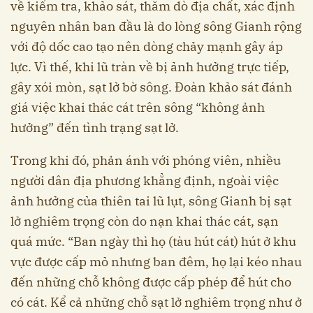
về kiểm tra, khảo sát, thăm dò địa chất, xác định
nguyên nhân ban đầu là do lòng sông Gianh rộng
với độ dốc cao tạo nên dòng chảy mạnh gây áp
lực. Vì thế, khi lũ tràn về bị ảnh hưởng trực tiếp,
gây xói mòn, sạt lở bờ sông. Đoàn khảo sát đánh
giá việc khai thác cát trên sông “không ảnh
hưởng” đến tình trạng sạt lở.
Trong khi đó, phản ánh với phóng viên, nhiều
người dân địa phương khẳng định, ngoài việc
ảnh hưởng của thiên tai lũ lụt, sông Gianh bị sạt
lở nghiêm trọng còn do nạn khai thác cát, sạn
quá mức. “Ban ngày thì họ (tàu hút cát) hút ở khu
vực được cấp mỏ nhưng ban đêm, họ lại kéo nhau
đến những chỗ không được cấp phép để hút cho
có cát. Kể cả những chỗ sạt lở nghiêm trọng như ở