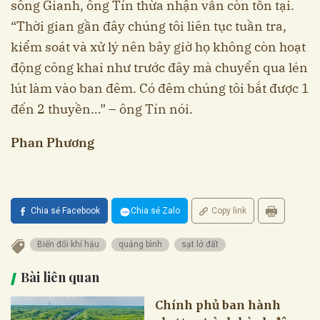
sông Gianh, ông Tín thừa nhận vẫn còn tồn tại.
“Thời gian gần đây chúng tôi liên tục tuần tra,
kiểm soát và xử lý nên bây giờ họ không còn hoạt
động công khai như trước đây mà chuyển qua lén
lút làm vào ban đêm. Có đêm chúng tôi bắt được 1
đến 2 thuyền…” – ông Tín nói.
Phan Phương
Chia sẻ Facebook
Chia sẻ Zalo
Copy link
Biến đổi khí hậu
quảng bình
sạt lở đất
Bài liên quan
Chính phủ ban hành