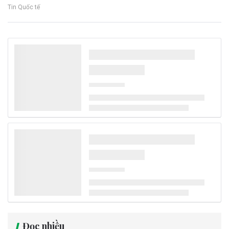
Tin Quốc tế
Thanh Hóa: Nhà máy điện rác Bỉm Sơn tăng
tốc thi công trước sức ép xử lý rác
Dự án Nhà máy điện rác Bỉm Sơn (Thanh Hóa) vẫn còn nhiều hạng
mục thi công chậm so với kế hoạch, trong khi nhu cầu xử lý rác thải