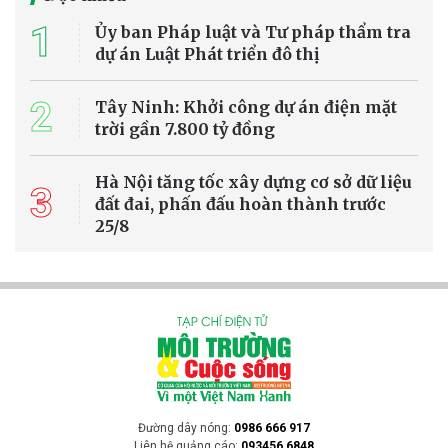
trên địa bàn ngày càng cấp bách. Chính quyền địa phương đang
tăng cường kiểm tra, đôn đốc chủ đầu tư đẩy nhanh tiến độ để sớm
đưa dự án vào vận hành.
Môi trường - Tài nguyên
Mưa kéo dài gây sạt lở nghiêm trọng tại
nhiều địa phương ở Lào Cai