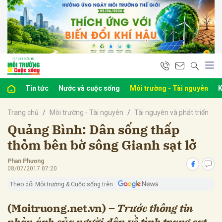
bình luận
Tin tức
Nước và cuộc sống
Môi trường - Tài nguyên
K
Trang chủ
Môi trường - Tài nguyên
Tài nguyên và phát triển
Quảng Bình: Dân sống thấp
thỏm bên bờ sông Gianh sạt lở
Phan Phương
Hủy
G
08/07/2017 07:20
Theo dõi Môi trường & Cuộc sống trên
(Moitruong.net.vn) –
Trước thông tin
phản ánh của người dân về tình trạng sạt