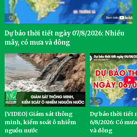
Dự báo thời tiết ngày 07/8/2026: Nhiều
mây, có mưa và dông
[VIDEO] Giám sát thông
Dự báo thời tiết
g
minh, kiểm soát ô nhiễm
6/8/2026: Có mưa
nguồn nước
và dông