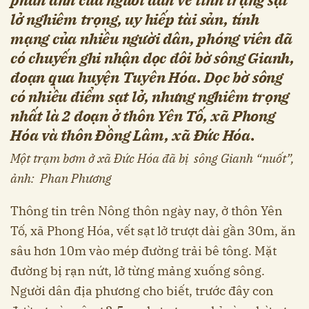
lở nghiêm trọng, uy hiếp tài sản, tính
mạng của nhiều người dân, phóng viên đã
có chuyến ghi nhận dọc đôi bờ sông Gianh,
đoạn qua huyện Tuyên Hóa. Dọc bờ sông
có nhiều điểm sạt lở, nhưng nghiêm trọng
nhất là 2 đoạn ở thôn Yên Tố, xã Phong
Hóa và thôn Đồng Lâm, xã Đức Hóa
.
Một trạm bơm ở xã Đức Hóa đã bị sông Gianh “nuốt”,
ảnh: Phan Phương
Thông tin trên Nông thôn ngày nay, ở thôn Yên
Tố, xã Phong Hóa, vết sạt lở trượt dài gần 30m, ăn
sâu hơn 10m vào mép đường trải bê tông. Mặt
đường bị rạn nứt, lở từng mảng xuống sông.
Người dân địa phương cho biết, trước đây con