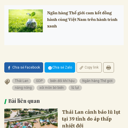
Ngân hàng Thế giới cam kết đồng
hành cùng Việt Nam trên hành trình
xanh
Chia sẻ Facebook
Chia sẻ Zalo
Copy link
Thái Lan
GDP
biến đổi khí hậu
Ngân hàng Thế giới
nắng nóng
xói mòn bờ biển
lũ lụt
Bài liên quan
Thái Lan cảnh báo lũ lụt
tại 39 tỉnh do áp thấp
nhiệt đới