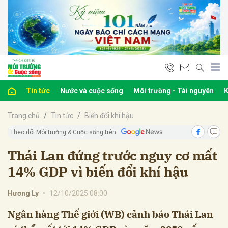
bình luận
Tin tức
Nước và cuộc sống
Môi trường - Tài nguyên
K
Trang chủ
Tin tức
Biến đổi khí hậu
Theo dõi Môi trường & Cuộc sống trên
Thái Lan đứng trước nguy cơ mất
14% GDP vì biến đổi khí hậu
Hủy
G
Hương Ly
•
12/10/2025 08:00
Ngân hàng Thế giới (WB) cảnh báo Thái Lan