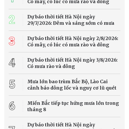
tăng hiệu quả phòng, chống thiên tai.
Môi trường - Tài nguyên
5 loại cây chịu hạn dễ trồng, giúp không gian
xanh mát trong mùa hè
Những loại cây có khả năng chịu hạn không chỉ giúp duy trì mảng