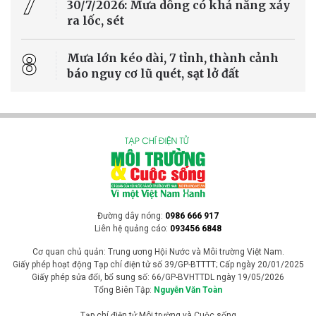
xanh trong điều kiện thời tiết nắng nóng mà còn ít tốn công chăm
sóc. Dưới đây là 5 loại cây vừa đẹp mắt, dễ trồng, phù hợp với nhiều
không gian sống.
Cuộc sống xanh
Tre trở thành giải pháp mới giúp Trung Quốc
kiểm soát sa mạc hóa