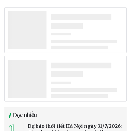
Ứng dụng AI và Big Data nâng cao năng lực
dự báo khí tượng thủy văn
Tại hội thảo về hợp tác đào tạo và nghiên cứu khoa học ứng dụng,
các chuyên gia tập trung thảo luận việc ứng dụng trí tuệ nhân tạo
(AI), dữ liệu lớn (Big Data), công nghệ radar, vệ tinh và chuyển đổi số
nhằm nâng cao chất lượng dự báo khí tượng, thủy văn, góp phần