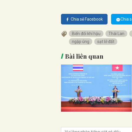
Chia sẻ Facebook
Chia s
Biến đổi khí hậu
Thái Lan
ngập úng
sạt lở đất
Bài liên quan