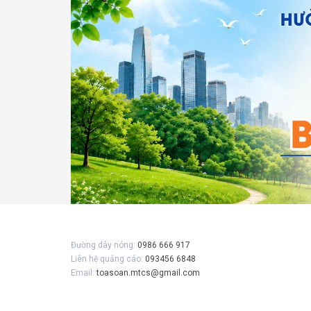
Gửi 
Đường dây nóng:
0986 666 917
Liên hệ quảng cáo:
093456 6848
Email:
toasoan.mtcs@gmail.com