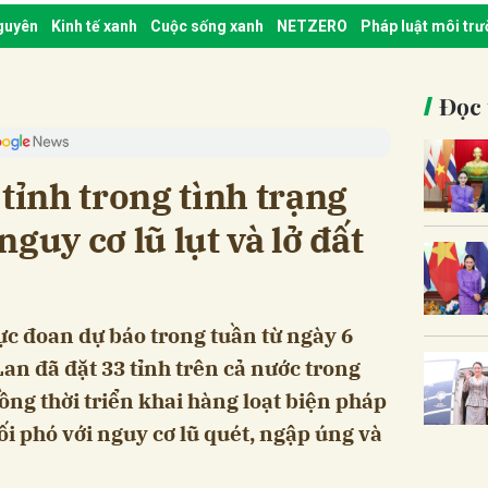
nguyên
Kinh tế xanh
Cuộc sống xanh
NETZERO
Pháp luật môi tr
Đọc 
 tỉnh trong tình trạng
guy cơ lũ lụt và lở đất
cực đoan dự báo trong tuần từ ngày 6
an đã đặt 33 tỉnh trên cả nước trong
ồng thời triển khai hàng loạt biện pháp
 phó với nguy cơ lũ quét, ngập úng và