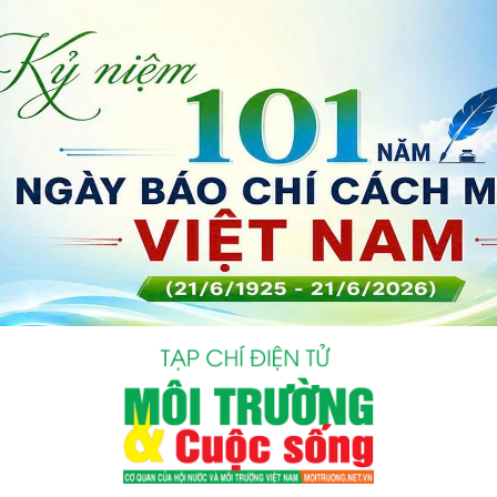
bình luận
Hủy
G