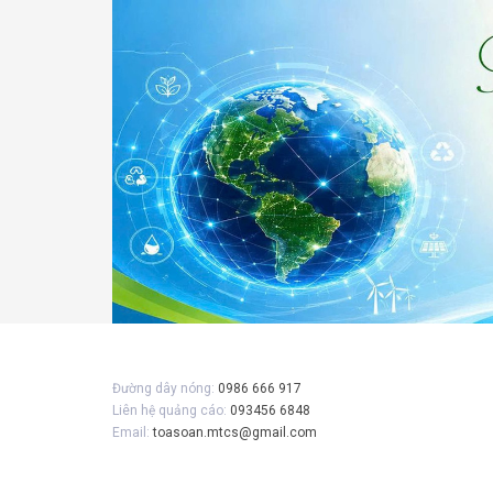
Gửi 
Đường dây nóng:
0986 666 917
Liên hệ quảng cáo:
093456 6848
Email:
toasoan.mtcs@gmail.com