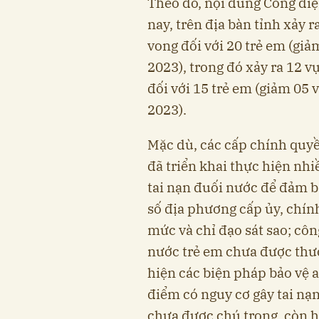
Theo đó, nội dung Công điệ
nay, trên địa bàn tỉnh xảy r
vong đối với 20 trẻ em (giả
2023), trong đó xảy ra 12 v
đối với 15 trẻ em (giảm 05 
2023).
Mặc dù, các cấp chính quyền
đã triển khai thực hiện nhi
tai nạn đuối nước để đảm b
số địa phương cấp ủy, chí
mức và chỉ đạo sát sao; cô
nước trẻ em chưa được thườ
hiện các biện pháp bảo vệ a
điểm có nguy cơ gây tai nạ
chưa được chú trọng, còn h