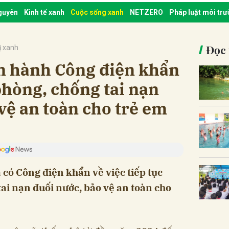
nguyên
Kinh tế xanh
Cuộc sống xanh
NETZERO
Pháp luật môi tr
Đọc 
ị xanh
n hành Công điện khẩn
phòng, chống tai nạn
vệ an toàn cho trẻ em
ó Công điện khẩn về việc tiếp tục
ai nạn đuối nước, bảo vệ an toàn cho