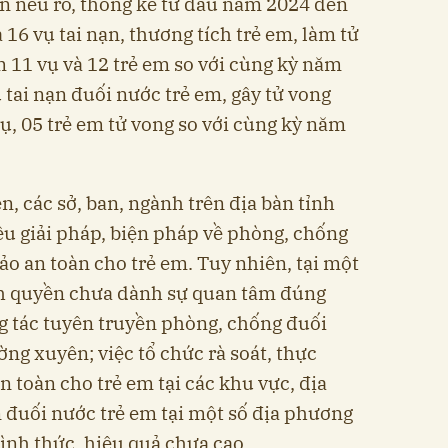
n nêu rõ, thống kê từ đầu năm 2024 đến
a 16 vụ tai nạn, thương tích trẻ em, làm tử
m 11 vụ và 12 trẻ em so với cùng kỳ năm
ụ tai nạn đuối nước trẻ em, gây tử vong
vụ, 05 trẻ em tử vong so với cùng kỳ năm
, các sở, ban, ngành trên địa bàn tỉnh
ều giải pháp, biện pháp về phòng, chống
ảo an toàn cho trẻ em. Tuy nhiên, tại một
nh quyền chưa dành sự quan tâm đúng
ng tác tuyên truyền phòng, chống đuối
ng xuyên; việc tổ chức rà soát, thực
n toàn cho trẻ em tại các khu vực, địa
n đuối nước trẻ em tại một số địa phương
ình thức, hiệu quả chưa cao.