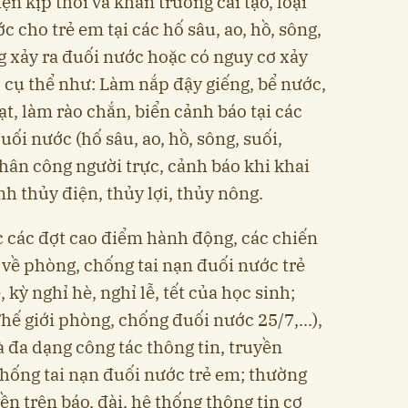
iện kịp thời và khẩn trương cải tạo, loại
c cho trẻ em tại các hố sâu, ao, hồ, sông,
g xảy ra đuối nước hoặc có nguy cơ xảy
, cụ thể như: Làm nắp đậy giếng, bể nước,
t, làm rào chắn, biển cảnh báo tại các
uối nước (hố sâu, ao, hồ, sông, suối,
phân công người trực, cảnh báo khi khai
nh thủy điện, thủy lợi, thủy nông.
c các đợt cao điểm hành động, các chiến
 về phòng, chống tai nạn đuối nước trẻ
kỳ nghỉ hè, nghỉ lễ, tết của học sinh;
hế giới phòng, chống đuối nước 25/7,...),
à đa dạng công tác thông tin, truyền
chống tai nạn đuối nước trẻ em; thường
ền trên báo, đài, hệ thống thông tin cơ