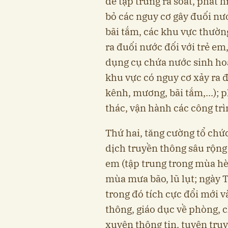
để tập trung rà soát, phát h
bỏ các nguy cơ gây đuối nướ
bãi tắm, các khu vực thườn
ra đuối nước đối với trẻ em
dụng cụ chứa nước sinh hoạ
khu vực có nguy cơ xảy ra đ
kênh, mương, bãi tắm,...); 
thác, vận hành các công trì
Thứ hai, tăng cường tổ chứ
dịch truyền thông sâu rộng
em (tập trung trong mùa hè, 
mùa mưa bão, lũ lụt; ngày T
trong đó tích cực đổi mới v
thông, giáo dục về phòng, 
xuyên thông tin, tuyên truy