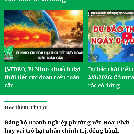
[VIDEO] El Nino khuếch đại
Dự báo thời tiết
thời tiết cực đoan trên toàn
4/8/2026: Có mưa 
cầu
rác có dông
Đọc thêm Tin tức
Đảng bộ Doanh nghiệp phường Yên Hòa: Phát
huy vai trò hạt nhân chính trị, đồng hành