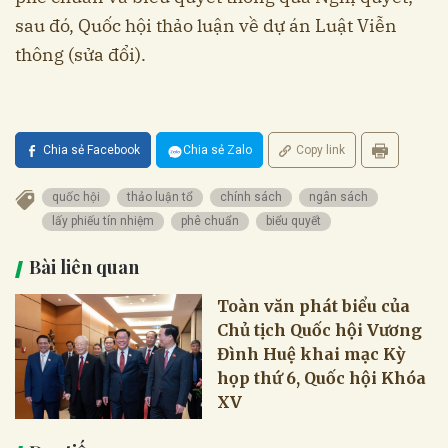
sau đó, Quốc hội thảo luận về dự án Luật Viễn
thông (sửa đổi).
Chia sẻ Facebook
Chia sẻ Zalo
Copy link
quốc hội
thảo luận tổ
chính sách
ngân sách
lấy phiếu tín nhiệm
phê chuẩn
biểu quyết
Bài liên quan
Toàn văn phát biểu của
Chủ tịch Quốc hội Vương
Đình Huệ khai mạc Kỳ
họp thứ 6, Quốc hội Khóa
XV