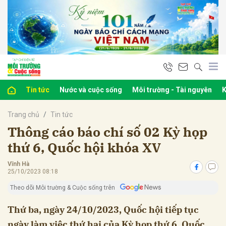
bình luận
Tin tức
Nước và cuộc sống
Môi trường - Tài nguyên
K
Trang chủ
Tin tức
Thông cáo báo chí số 02 Kỳ họp
thứ 6, Quốc hội khóa XV
Vĩnh Hà
Hủy
G
25/10/2023 08:18
Theo dõi Môi trường & Cuộc sống trên
Thứ ba, ngày 24/10/2023, Quốc hội tiếp tục
ngày làm việc thứ hai của Kỳ họp thứ 6, Quốc