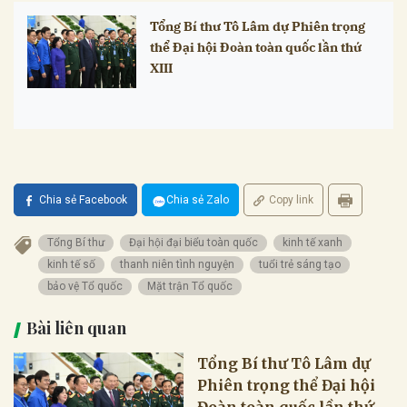
Tổng Bí thư Tô Lâm dự Phiên trọng
thể Đại hội Đoàn toàn quốc lần thứ
XIII
Chia sẻ Facebook
Chia sẻ Zalo
Copy link
Tổng Bí thư
Đại hội đại biểu toàn quốc
kinh tế xanh
kinh tế số
thanh niên tình nguyện
tuổi trẻ sáng tạo
bảo vệ Tổ quốc
Mặt trận Tổ quốc
Bài liên quan
Tổng Bí thư Tô Lâm dự
Phiên trọng thể Đại hội