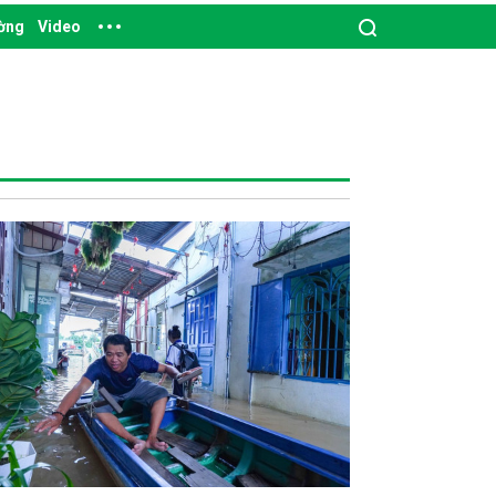
ường
Video