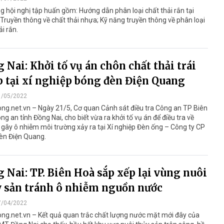
g hội nghị tập huấn gồm: Hướng dẫn phân loại chất thải rắn tại
Truyền thông về chất thải nhựa; Kỹ năng truyền thông về phân loại
ải rắn.
 Nai: Khởi tố vụ án chôn chất thải trái
 tại xí nghiệp bóng đèn Điện Quang
1/05/2022
ng.net.vn – Ngày 21/5, Cơ quan Cảnh sát điều tra Công an TP Biên
ng an tỉnh Đồng Nai, cho biết vừa ra khởi tố vụ án để điều tra về
 gây ô nhiễm môi trường xảy ra tại Xí nghiệp Đèn ống – Công ty CP
èn Điện Quang.
 Nai: TP. Biên Hoà sắp xếp lại vùng nuôi
 sản tránh ô nhiễm nguồn nước
7/04/2022
ng.net.vn – Kết quả quan trắc chất lượng nước mặt mới đây của