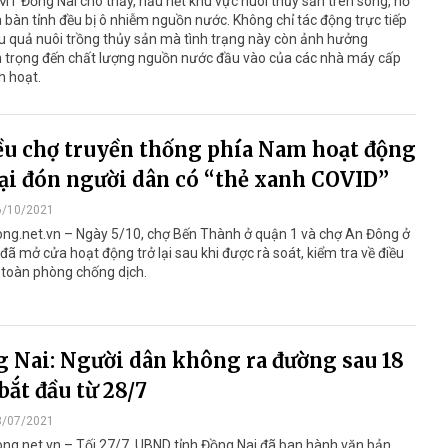
T Đồng Nai cho thấy, hầu hết khu vực nuôi thủy sản trên sông, hồ
a bàn tỉnh đều bị ô nhiễm nguồn nước. Không chỉ tác động trực tiếp
u quả nuôi trồng thủy sản mà tình trạng này còn ảnh hưởng
 trọng đến chất lượng nguồn nước đầu vào của các nhà máy cấp
h hoạt.
u chợ truyền thống phía Nam hoạt động
lại đón người dân có “thẻ xanh COVID”
6/10/2021
ong.net.vn – Ngày 5/10, chợ Bến Thành ở quận 1 và chợ An Đông ở
đã mở cửa hoạt động trở lại sau khi được rà soát, kiểm tra về điều
 toàn phòng chống dịch.
 Nai: Người dân không ra đường sau 18
 bắt đầu từ 28/7
8/07/2021
ng.net.vn – Tối 27/7, UBND tỉnh Đồng Nai đã ban hành văn bản