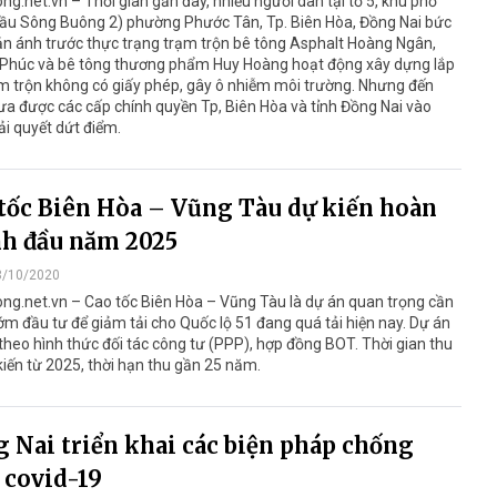
ng.net.vn – Thời gian gần đây, nhiều người dân tại tổ 5, khu phố
cầu Sông Buông 2) phường Phước Tân, Tp. Biên Hòa, Đồng Nai bức
n ánh trước thực trạng trạm trộn bê tông Asphalt Hoàng Ngân,
Phúc và bê tông thương phẩm Huy Hoàng hoạt động xây dựng lắp
m trộn không có giấy phép, gây ô nhiễm môi trường. Nhưng đến
ưa được các cấp chính quyền Tp, Biên Hòa và tỉnh Đồng Nai vào
ải quyết dứt điểm.
tốc Biên Hòa – Vũng Tàu dự kiến hoàn
h đầu năm 2025
3/10/2020
ng.net.vn – Cao tốc Biên Hòa – Vũng Tàu là dự án quan trọng cần
m đầu tư để giảm tải cho Quốc lộ 51 đang quá tải hiện nay. Dự án
theo hình thức đối tác công tư (PPP), hợp đồng BOT. Thời gian thu
kiến từ 2025, thời hạn thu gần 25 năm.
 Nai triển khai các biện pháp chống
 covid-19