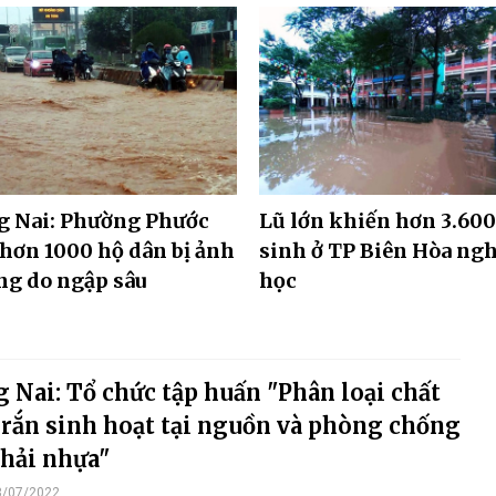
g Nai: Phường Phước
Lũ lớn khiến hơn 3.600
hơn 1000 hộ dân bị ảnh
sinh ở TP Biên Hòa ngh
g do ngập sâu
học
 Nai: Tổ chức tập huấn "Phân loại chất
 rắn sinh hoạt tại nguồn và phòng chống
thải nhựa"
3/07/2022