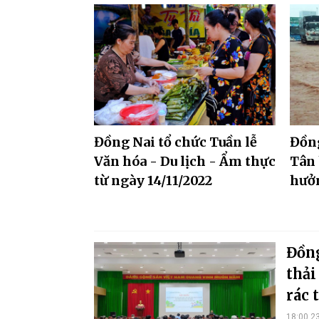
Đồng Nai tổ chức Tuần lễ
Đồn
Văn hóa - Du lịch - Ẩm thực
Tân 
từ ngày 14/11/2022
hưởn
Đồng
thải
rác 
18:00 2