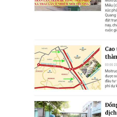
Moitruo
Miễu (
xúc phả
Quang 
đặt trạ
nay, ch
cuộc gi
Cao 
thàn
03:00 2
Moitruo
được sớ
đầu tư 
phí dự 
Đồng
dịch