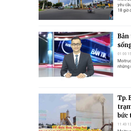
yêu cầ
18 giờ 
Bản 
sống
01:00 1
Moitruo
những 
Tp. 
trạm
bức 
11:43 1