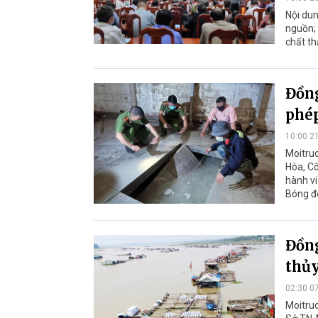
Nội dun
nguồn; 
chất th
Đồng
phép
10:00 2
Moitruo
Hòa, Cô
hành vi
Bóng đ
Đồng
thủy
02:30 0
Moitruo