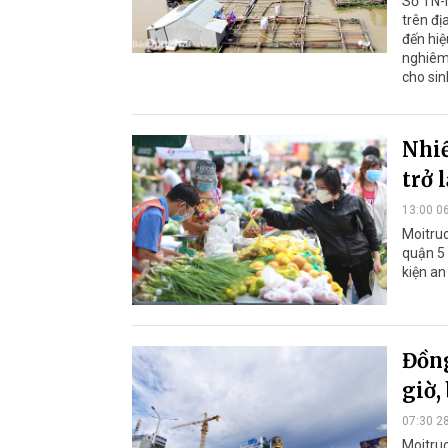
Sở TN-M
trên đị
đến hiệ
nghiêm
cho sin
Nhiề
trở 
13:00 0
Moitru
quận 5 
kiện an
Đồng
giờ,
07:30 2
Moitruo