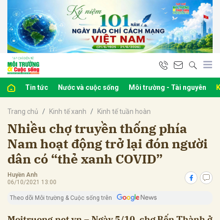
bình luận
Tin tức
Nước và cuộc sống
Môi trường - Tài nguyên
K
Trang chủ
Kinh tế xanh
Kinh tế tuần hoàn
Nhiều chợ truyền thống phía
Nam hoạt động trở lại đón người
dân có “thẻ xanh COVID”
Hủy
G
Huyền Anh
06/10/2021 13:00
Theo dõi Môi trường & Cuộc sống trên
Moitruong.net.vn – Ngày 5/10, chợ Bến Thành ở