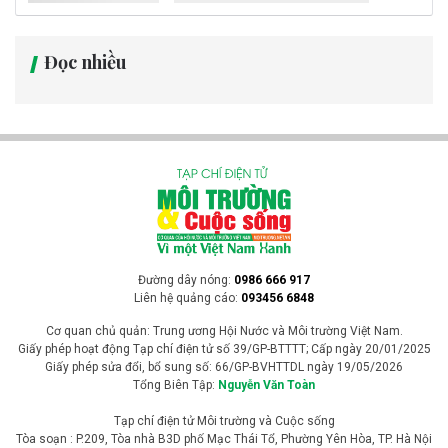
Mưa lớn kéo dài từ chiều tối 2/8 đã gây hơn 30 điểm sạt lở tại xã
Xuân Giang (Tuyên Quang), làm hư hại nhà cửa, hoa màu và nhiều
công trình hạ tầng. Trước nguy cơ lũ quét, sạt lở tiếp diễn, chính
quyền đã di dời khẩn cấp nhiều hộ dân đến nơi an toàn và duy trì lực
lượng ứng trực 24/24 giờ.
Tin trong nước
Đề xuất 8 chính sách mới khi sửa đổi Luật
Hiến, lấy, ghép mô, bộ phận cơ thể người và
hiến xác