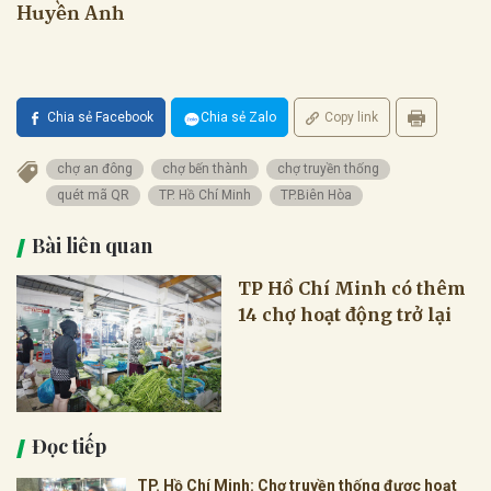
Huyền Anh
Chia sẻ Facebook
Chia sẻ Zalo
Copy link
chợ an đông
chợ bến thành
chợ truyền thống
quét mã QR
TP. Hồ Chí Minh
TP.Biên Hòa
Bài liên quan
TP Hồ Chí Minh có thêm
14 chợ hoạt động trở lại
Đọc tiếp
TP. Hồ Chí Minh: Chợ truyền thống được hoạt