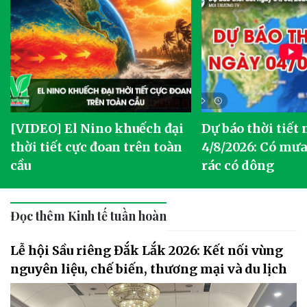
[VIDEO] El Nino khuếch đại
Dự báo thời tiết
thời tiết cực đoan trên toàn
4/8/2026: Có mưa 
cầu
rác có dông
Đọc thêm Kinh tế tuần hoàn
Lễ hội Sầu riêng Đắk Lắk 2026: Kết nối vùng
nguyên liệu, chế biến, thương mại và du lịch