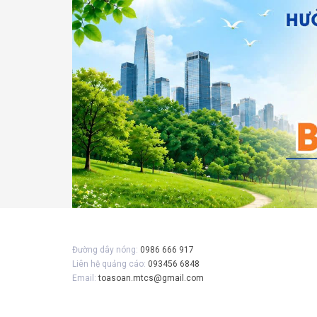
Gửi 
Đường dây nóng:
0986 666 917
Liên hệ quảng cáo:
093456 6848
Email:
toasoan.mtcs@gmail.com