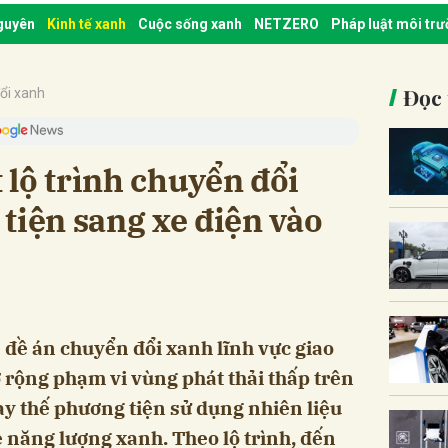
nguyên
Kinh tế xanh
Cuộc sống xanh
NETZERO
Pháp luật môi tr
Đọc 
ổi xanh
lộ trình chuyển đổi
tiện sang xe điện vào
 đề án chuyển đổi xanh lĩnh vực giao
rộng phạm vi vùng phát thải thấp trên
ay thế phương tiện sử dụng nhiên liệu
e năng lượng xanh. Theo lộ trình, đến