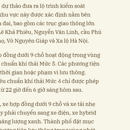
, dự thảo đưa ra lộ trình kiểm soát
khu vực này được xác định nằm bên
 đai, bao gồm các trục giao thông lớn
Lê Khả Phiêu, Nguyễn Văn Linh, cầu Phú
họ, Võ Nguyên Giáp và Xa lộ Hà Nội.
p đồng dưới 9 chỗ hoạt động trong vùng
u chuẩn khí thải Mức 5. Các phương tiện
 thời gian hoặc phạm vi lưu thông.
êu chuẩn khí thải Mức 4 chỉ được phép
từ 22 giờ đến 6 giờ sáng hôm sau.
 xe hợp đồng dưới 9 chỗ và xe tải nhẹ
y phải chuyển sang xe điện, xe hybrid
năng lượng xanh. Thành phố đặt mục