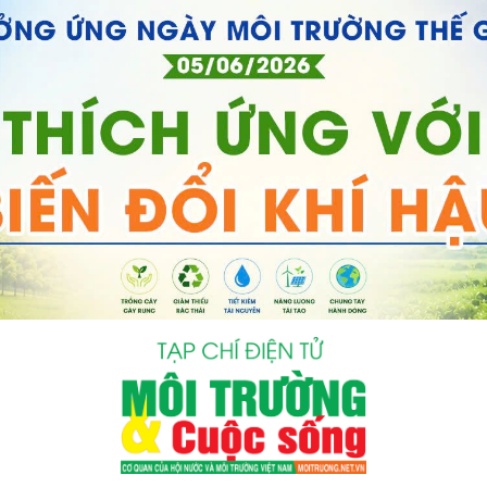
bình luận
Hủy
G