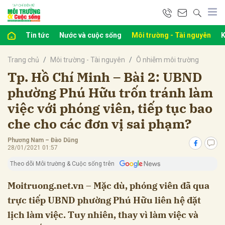
Tin tức
Nước và cuộc sống
Môi trường - Tài nguyên
K
bình luận
Trang chủ
Môi trường - Tài nguyên
Ô nhiễm môi trường
Tp. Hồ Chí Minh – Bài 2: UBND
phường Phú Hữu trốn tránh làm
việc với phóng viên, tiếp tục bao
che cho các đơn vị sai phạm?
Phương Nam – Đào Dũng
28/01/2021 01:57
Theo dõi Môi trường & Cuộc sống trên
Hủy
G
Moitruong.net.vn – Mặc dù, phóng viên đã qua
trực tiếp UBND phường Phú Hữu liên hệ đặt
lịch làm việc. Tuy nhiên, thay vì làm việc và