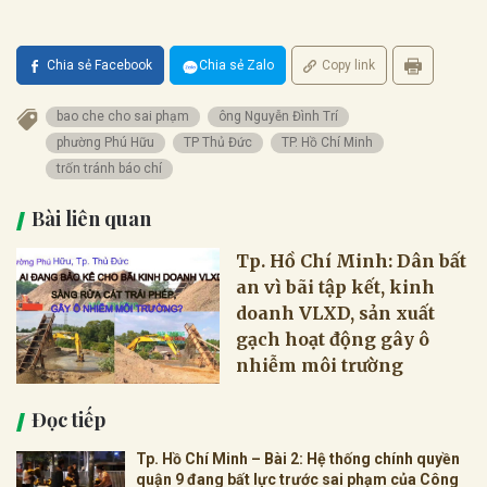
Chia sẻ Facebook
Chia sẻ Zalo
Copy link
bao che cho sai phạm
ông Nguyễn Đình Trí
phường Phú Hữu
TP Thủ Đức
TP. Hồ Chí Minh
trốn tránh báo chí
Bài liên quan
Tp. Hồ Chí Minh: Dân bất
an vì bãi tập kết, kinh
doanh VLXD, sản xuất
gạch hoạt động gây ô
nhiễm môi trường
Đọc tiếp
Tp. Hồ Chí Minh – Bài 2: Hệ thống chính quyền
quận 9 đang bất lực trước sai phạm của Công