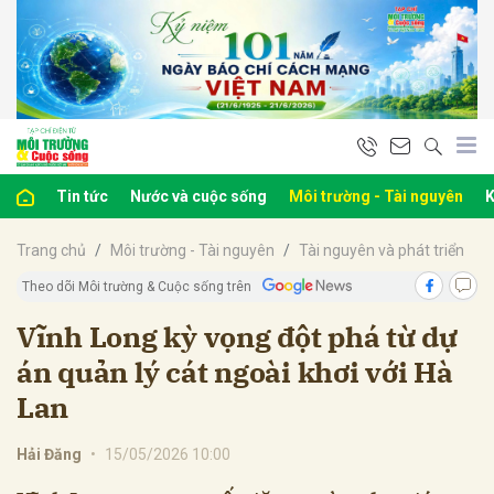
bình luận
Tin tức
Nước và cuộc sống
Môi trường - Tài nguyên
K
Trang chủ
Môi trường - Tài nguyên
Tài nguyên và phát triển
Theo dõi Môi trường & Cuộc sống trên
Vĩnh Long kỳ vọng đột phá từ dự
án quản lý cát ngoài khơi với Hà
Hủy
G
Lan
Hải Đăng
•
15/05/2026 10:00