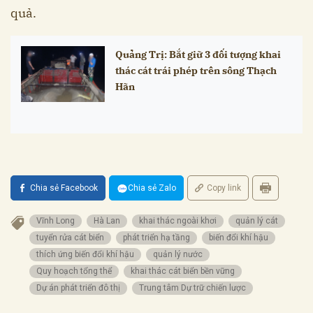
quả.
Quảng Trị: Bắt giữ 3 đối tượng khai
thác cát trái phép trên sông Thạch
Hãn
Chia sẻ Facebook
Chia sẻ Zalo
Copy link
Vĩnh Long
Hà Lan
khai thác ngoài khơi
quản lý cát
tuyển rửa cát biển
phát triển hạ tầng
biến đổi khí hậu
thích ứng biến đổi khí hậu
quản lý nước
Quy hoạch tổng thể
khai thác cát biển bền vững
Dự án phát triển đô thị
Trung tâm Dự trữ chiến lược