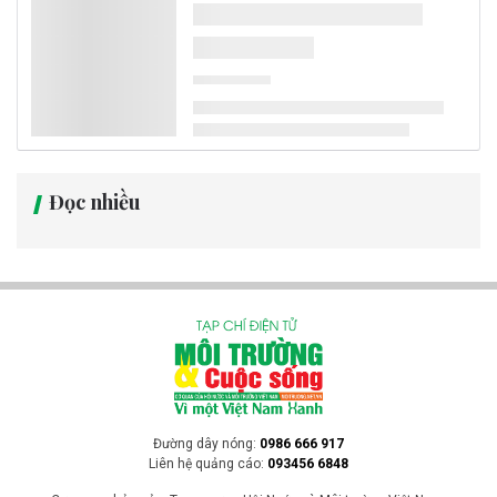
Theo bảng xếp hạng mới công bố của tạp chí Time Out, TP.HCM và
Hà Nội đều lọt top 10 thành phố có ẩm thực đường phố ngon nhất
thế giới năm 2026. Đặc biệt, TP.HCM vươn lên dẫn đầu nhờ sự kết
hợp giữa các món ăn truyền thống, văn hóa đường phố sôi động và
hệ thống nhà hàng đạt sao Michelin.
Cuộc sống xanh
Pháp trải qua tháng 7 nóng nhất lịch sử,
nắng nóng cực đoan bao trùm châu Âu