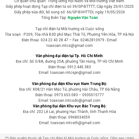
Pháp vừa trải qua tháng 7 nóng nhất kể từ khi bắt đầu thống kê khí
tượng vào năm 1900. Trong bối cảnh nắng nóng và khô hạn kéo
dài, nhiều quốc gia châu Âu đang đối mặt với nguy cơ cháy rừng,
hạn hán nghiêm trọng và gia tăng các ca tử vong liên quan đến thời
tiết cực đoan.
Tin Quốc tế
Hà Nội chỉ đạo quyết liệt, chấm dứt tình
trạng bị động trong chống úng ngập