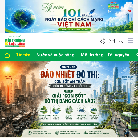
bình luận
Tin tức
Nước và cuộc sống
Môi trường - Tài nguyên
K
Hủy
G