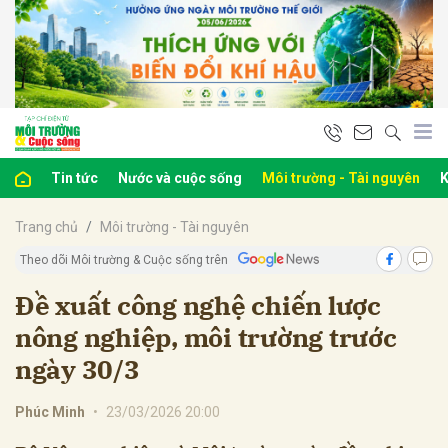
bình luận
Tin tức
Nước và cuộc sống
Môi trường - Tài nguyên
K
Trang chủ
Môi trường - Tài nguyên
Theo dõi Môi trường & Cuộc sống trên
Đề xuất công nghệ chiến lược
nông nghiệp, môi trường trước
Hủy
G
ngày 30/3
Phúc Minh
•
23/03/2026 20:00