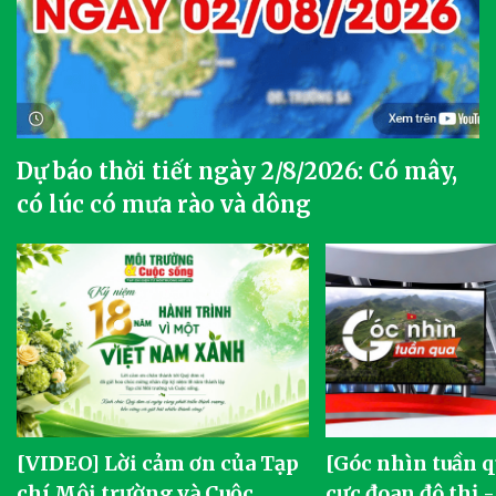
Dự báo thời tiết ngày 2/8/2026: Có mây,
có lúc có mưa rào và dông
[VIDEO] Lời cảm ơn của Tạp
[Góc nhìn tuần q
chí Môi trường và Cuộc
cực đoan đô thị 