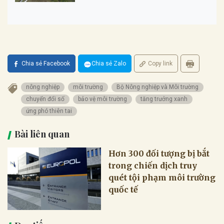
Chia sẻ Facebook
Chia sẻ Zalo
Copy link
nông nghiệp
môi trường
Bộ Nông nghiệp và Môi trường
chuyển đổi số
bảo vệ môi trường
tăng trưởng xanh
ứng phó thiên tai
Bài liên quan
Hơn 300 đối tượng bị bắt
trong chiến dịch truy
quét tội phạm môi trường
quốc tế