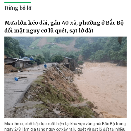
Đừng bỏ lỡ
Mưa lớn kéo dài, gần 40 xã, phường ở Bắc Bộ
đối mặt nguy cơ lũ quét, sạt lở đất
Mưa lớn cục bộ tiếp tục xuất hiện tại khu vực vùng núi Bắc Bộ trong
ngày 2/8, làm gia tăng nguy cơ xảy ra lũ quét và sạt lở đất tại nhiều