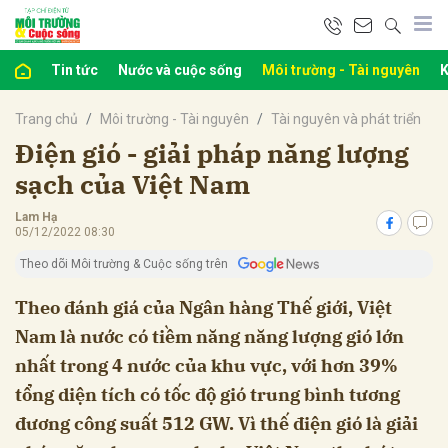
Tin tức
Nước và cuộc sống
Môi trường - Tài nguyên
K
bình luận
Trang chủ
Môi trường - Tài nguyên
Tài nguyên và phát triển
Điện gió - giải pháp năng lượng
sạch của Việt Nam
Lam Hạ
05/12/2022 08:30
Theo dõi Môi trường & Cuộc sống trên
Theo đánh giá của Ngân hàng Thế giới, Việt
Nam là nước có tiềm năng năng lượng gió lớn
Hủy
G
nhất trong 4 nước của khu vực, với hơn 39%
tổng diện tích có tốc độ gió trung bình tương
đương công suất 512 GW. Vì thế điện gió là giải