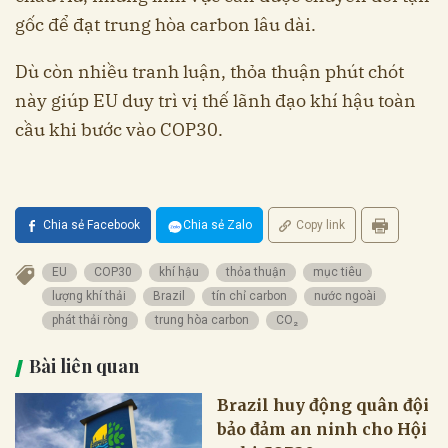
gốc để đạt trung hòa carbon lâu dài.
Dù còn nhiều tranh luận, thỏa thuận phút chót
này giúp EU duy trì vị thế lãnh đạo khí hậu toàn
cầu khi bước vào COP30.
Chia sẻ Facebook
Chia sẻ Zalo
Copy link
EU
COP30
khí hậu
thỏa thuận
mục tiêu
lượng khí thải
Brazil
tín chỉ carbon
nước ngoài
phát thải ròng
trung hòa carbon
CO₂
Bài liên quan
Brazil huy động quân đội
bảo đảm an ninh cho Hội