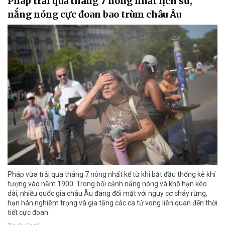
Pháp trải qua tháng 7 nóng nhất lịch sử,
nắng nóng cực đoan bao trùm châu Âu
Pháp vừa trải qua tháng 7 nóng nhất kể từ khi bắt đầu thống kê khí
tượng vào năm 1900. Trong bối cảnh nắng nóng và khô hạn kéo
dài, nhiều quốc gia châu Âu đang đối mặt với nguy cơ cháy rừng,
hạn hán nghiêm trọng và gia tăng các ca tử vong liên quan đến thời
tiết cực đoan.