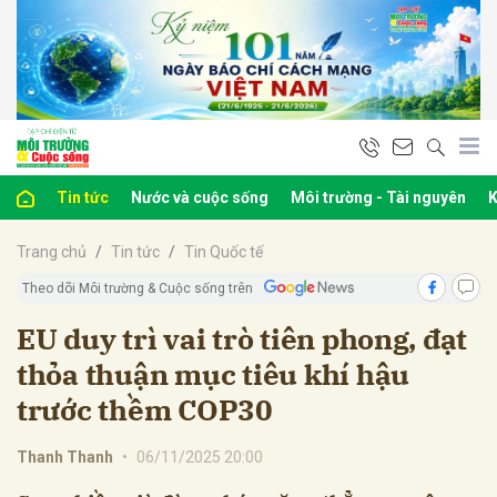
bình luận
Tin tức
Nước và cuộc sống
Môi trường - Tài nguyên
K
Trang chủ
Tin tức
Tin Quốc tế
Theo dõi Môi trường & Cuộc sống trên
EU duy trì vai trò tiên phong, đạt
thỏa thuận mục tiêu khí hậu
Hủy
G
trước thềm COP30
Thanh Thanh
•
06/11/2025 20:00