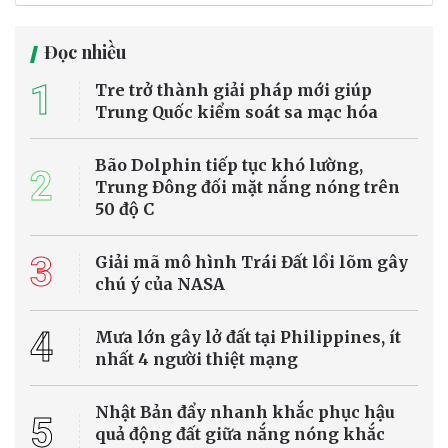
Đà Nẵng đang đẩy mạnh lộ trình chuyển đổi phương tiện vận tải
hành khách công cộng theo hướng xanh, đặt mục tiêu đến năm
2030 toàn bộ xe buýt hoạt động trong khu vực đô thị sẽ sử dụng
điện hoặc năng lượng xanh, góp phần giảm phát thải khí nhà kính
và xây dựng hệ thống giao thông bền vững.
Môi trường - Tài nguyên
Hoàn thiện cơ chế phân bổ hạn ngạch phát
thải