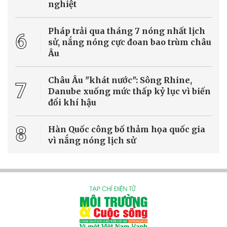
Việc thí điểm phân bổ hạn ngạch phát thải khí nhà kính trong giai
đoạn 2025 - 2026 không chỉ đánh dấu bước chuyển từ cơ chế quản
lý sang kiểm soát phát thải bằng công cụ thị trường mà còn tạo
nền tảng quan trọng cho việc vận hành thị trường các-bon trong
nước theo lộ trình của Chính phủ.
NETZERO
Xem tử vi hôm nay, tử vi 12 con giáp ngày
08/8/2026: Quý nhân Tam hợp trợ vận, tài lộc
bùng nổ