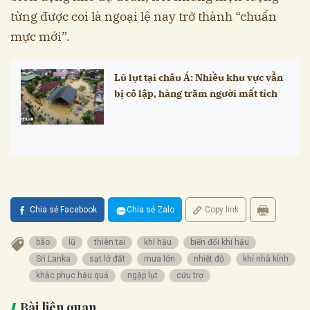
từng được coi là ngoại lệ nay trở thành “chuẩn
mực mới”.
Lũ lụt tại châu Á: Nhiều khu vực vẫn
bị cô lập, hàng trăm người mất tích
Chia sẻ Facebook
Chia sẻ Zalo
Copy link
bão
lũ
thiên tai
khí hậu
biến đổi khí hậu
Sri Lanka
sạt lở đất
mưa lớn
nhiệt độ
khí nhà kính
khắc phục hậu quả
ngập lụt
cứu trợ
Bài liên quan