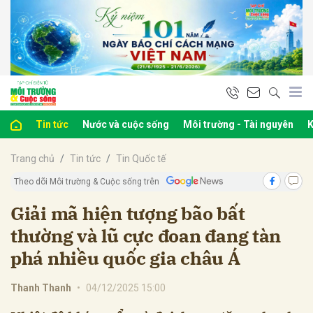
bình luận
Tin tức
Nước và cuộc sống
Môi trường - Tài nguyên
K
Trang chủ
Tin tức
Tin Quốc tế
Theo dõi Môi trường & Cuộc sống trên
Giải mã hiện tượng bão bất
thường và lũ cực đoan đang tàn
Hủy
G
phá nhiều quốc gia châu Á
Thanh Thanh
•
04/12/2025 15:00