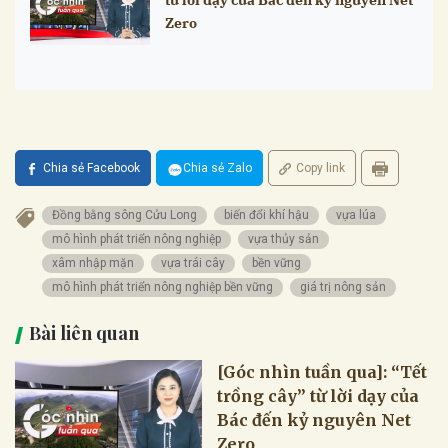
Zero
Chia sẻ Facebook
Chia sẻ Zalo
Copy link
Đồng bằng sông Cửu Long
biến đổi khí hậu
vựa lúa
mô hình phát triển nông nghiệp
vựa thủy sản
xâm nhập mặn
vựa trái cây
bền vững
mô hình phát triển nông nghiệp bền vững
giá trị nông sản
Bài liên quan
[Góc nhìn tuần qua]: “Tết
trồng cây” từ lời dạy của
Bác đến kỷ nguyên Net
Zero