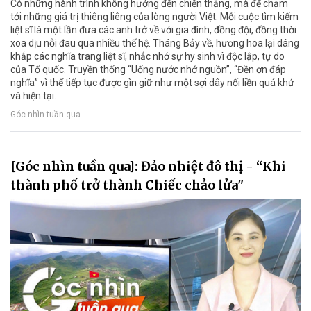
Có những hành trình không hướng đến chiến thắng, mà để chạm
tới những giá trị thiêng liêng của lòng người Việt. Mỗi cuộc tìm kiếm
liệt sĩ là một lần đưa các anh trở về với gia đình, đồng đội, đồng thời
xoa dịu nỗi đau qua nhiều thế hệ. Tháng Bảy về, hương hoa lại dâng
khắp các nghĩa trang liệt sĩ, nhắc nhớ sự hy sinh vì độc lập, tự do
của Tổ quốc. Truyền thống “Uống nước nhớ nguồn”, “Đền ơn đáp
nghĩa” vì thế tiếp tục được gìn giữ như một sợi dây nối liền quá khứ
và hiện tại.
Góc nhìn tuần qua
[Góc nhìn tuần qua]: Đảo nhiệt đô thị - “Khi
thành phố trở thành Chiếc chảo lửa"