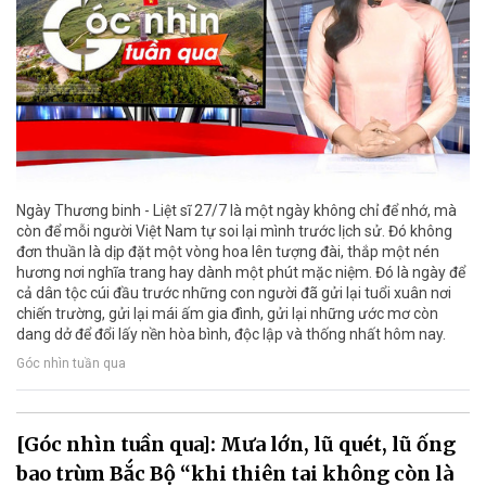
Ngày Thương binh - Liệt sĩ 27/7 là một ngày không chỉ để nhớ, mà
còn để mỗi người Việt Nam tự soi lại mình trước lịch sử. Đó không
đơn thuần là dịp đặt một vòng hoa lên tượng đài, thắp một nén
hương nơi nghĩa trang hay dành một phút mặc niệm. Đó là ngày để
cả dân tộc cúi đầu trước những con người đã gửi lại tuổi xuân nơi
chiến trường, gửi lại mái ấm gia đình, gửi lại những ước mơ còn
dang dở để đổi lấy nền hòa bình, độc lập và thống nhất hôm nay.
Góc nhìn tuần qua
[Góc nhìn tuần qua]: Mưa lớn, lũ quét, lũ ống
bao trùm Bắc Bộ “khi thiên tai không còn là