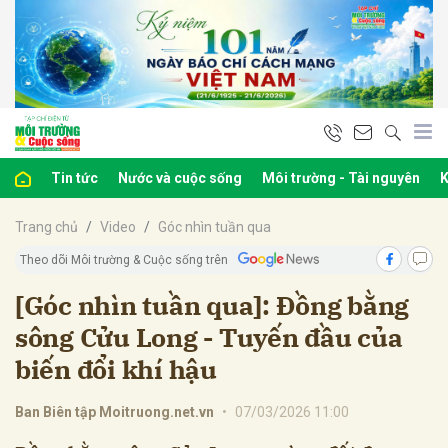
bình luận
Tin tức
Nước và cuộc sống
Môi trường - Tài nguyên
K
Trang chủ
Video
Góc nhìn tuần qua
Theo dõi Môi trường & Cuộc sống trên
[Góc nhìn tuần qua]: Đồng bằng
sông Cửu Long - Tuyến đầu của
Hủy
G
biến đổi khí hậu
Ban Biên tập Moitruong.net.vn
•
07/03/2026 11:00