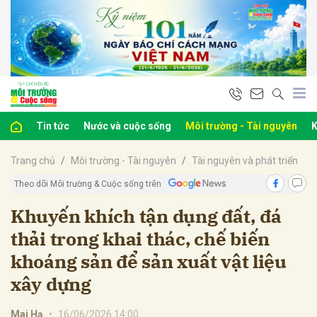
bình luận
Tin tức
Nước và cuộc sống
Môi trường - Tài nguyên
K
Trang chủ
Môi trường - Tài nguyên
Tài nguyên và phát triển
Theo dõi Môi trường & Cuộc sống trên
Khuyến khích tận dụng đất, đá
thải trong khai thác, chế biến
Hủy
G
khoáng sản để sản xuất vật liệu
xây dựng
Mai Hạ
•
16/06/2026 14:00