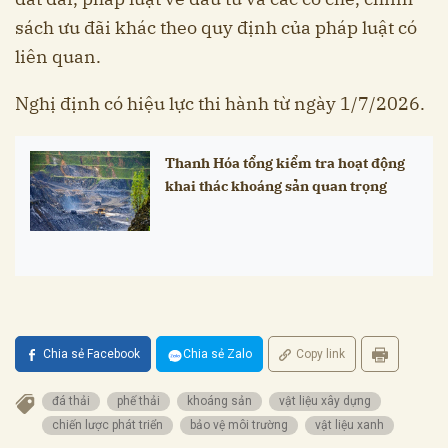
sách ưu đãi khác theo quy định của pháp luật có
liên quan.
Nghị định có hiệu lực thi hành từ ngày 1/7/2026.
Thanh Hóa tổng kiểm tra hoạt động
khai thác khoáng sản quan trọng
Chia sẻ Facebook
Chia sẻ Zalo
Copy link
đá thải
phế thải
khoáng sản
vật liệu xây dựng
chiến lược phát triển
bảo vệ môi trường
vật liệu xanh