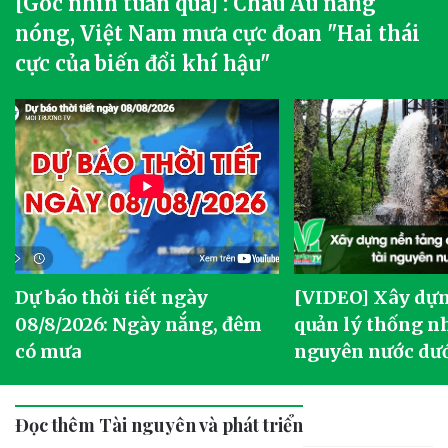
[Góc nhìn tuần qua] : Châu Âu nắng
nóng, Việt Nam mưa cực đoan "Hai thái
cực của biến đổi khí hậu"
Dự báo thời tiết ngày
[VIDEO] Xây dựn
o
08/8/2026: Ngày nắng, đêm
quản lý thống nh
có mưa
nguyên nước dướ
Đọc thêm Tài nguyên và phát triển