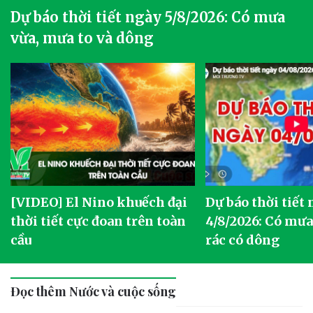
Dự báo thời tiết ngày 5/8/2026: Có mưa
vừa, mưa to và dông
[VIDEO] El Nino khuếch đại
Dự báo thời tiết
thời tiết cực đoan trên toàn
4/8/2026: Có mưa 
cầu
rác có dông
Đọc thêm Nước và cuộc sống