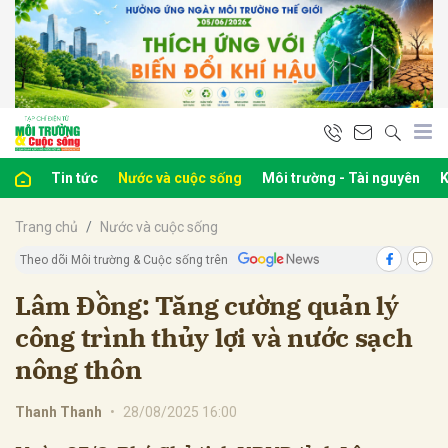
bình luận
Tin tức
Nước và cuộc sống
Môi trường - Tài nguyên
K
Trang chủ
Nước và cuộc sống
Theo dõi Môi trường & Cuộc sống trên
Lâm Đồng: Tăng cường quản lý
công trình thủy lợi và nước sạch
Hủy
G
nông thôn
Thanh Thanh
•
28/08/2025 16:00