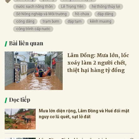
nước sạch nông thôn
Lê Trọng Yên
hệ thống thủy lợi
Sở Nông nghiệp và Môi trường
hồ chứa
đập dâng
cống dâng
trạm bơm
đập tạm
kênh mương
công trình cấp nước
Bài liên quan
Lâm Đồng: Mưa lớn, lốc
xoáy làm 2 người chết,
thiệt hại hàng tỷ đồng
Đọc tiếp
Mưa lớn diện rộng, Lâm Đồng và Huế đối mặt
nguy cơ lũ quét, sạt lở đất