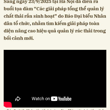
Sáng ngày 23/9/2025 tại Hà Nội đã diễn ra
buổi tọa đàm “Các giải pháp tổng thể quản lý
chất thải rắn sinh hoạt” do Báo Đại biểu Nhân
dân tổ chức, nhằm tìm kiếm giải pháp toàn
diện nâng cao hiệu quả quản lý rác thải trong
bối cảnh mới.