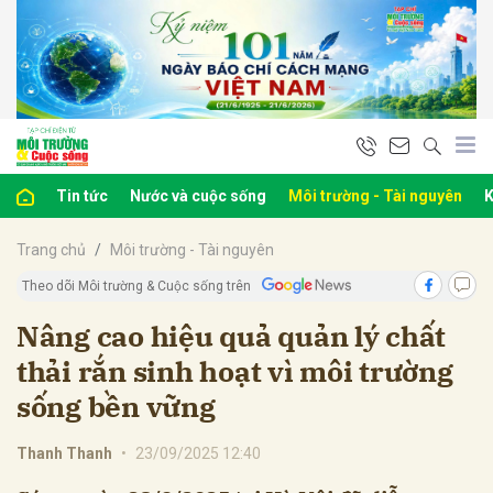
bình luận
Tin tức
Nước và cuộc sống
Môi trường - Tài nguyên
K
Trang chủ
Môi trường - Tài nguyên
Theo dõi Môi trường & Cuộc sống trên
Nâng cao hiệu quả quản lý chất
thải rắn sinh hoạt vì môi trường
Hủy
G
sống bền vững
Thanh Thanh
•
23/09/2025 12:40