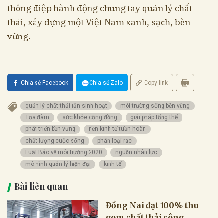
thông điệp hành động chung tay quản lý chất
thải, xây dựng một Việt Nam xanh, sạch, bền
vững.
Chia sẻ Facebook
Chia sẻ Zalo
Copy link
quản lý chất thải rắn sinh hoạt
môi trường sống bền vững
Tọa đàm
sức khỏe cộng đồng
giải pháp tổng thể
phát triển bền vững
nền kinh tế tuần hoàn
chất lượng cuộc sống
phân loại rác
Luật Bảo vệ môi trường 2020
nguồn nhân lực
mô hình quản lý hiện đại
kinh tế
Bài liên quan
Đồng Nai đạt 100% thu
gom chất thải công