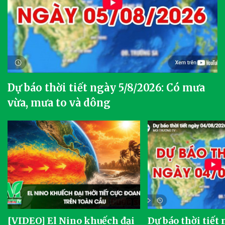
Dự báo thời tiết ngày 5/8/2026: Có mưa
vừa, mưa to và dông
[VIDEO] El Nino khuếch đại
Dự báo thời tiết