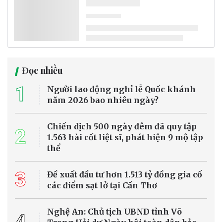
Theo bảng xếp hạng mới công bố của tạp chí Time Out, TP.HCM và
Hà Nội đều lọt top 10 thành phố có ẩm thực đường phố ngon nhất
thế giới năm 2026. Đặc biệt, TP.HCM vươn lên dẫn đầu nhờ sự kết
hợp giữa các món ăn truyền thống, văn hóa đường phố sôi động và
hệ thống nhà hàng đạt sao Michelin.
Cuộc sống xanh
Pháp trải qua tháng 7 nóng nhất lịch sử,
nắng nóng cực đoan bao trùm châu Âu