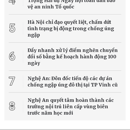
Pháp vừa trải qua tháng 7 nóng nhất kể từ khi bắt đầu thống kê khí
tượng vào năm 1900. Trong bối cảnh nắng nóng và khô hạn kéo
dài, nhiều quốc gia châu Âu đang đối mặt với nguy cơ cháy rừng,
hạn hán nghiêm trọng và gia tăng các ca tử vong liên quan đến thời
tiết cực đoan.
Tin Quốc tế
Hà Nội chỉ đạo quyết liệt, chấm dứt tình
trạng bị động trong chống úng ngập