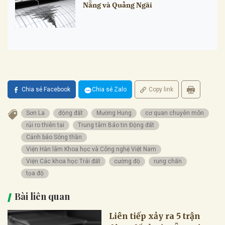
Nẵng và Quảng Ngãi
Chia sẻ Facebook
Chia sẻ Zalo
Copy link
Sơn La
động đất
Mường Hung
cơ quan chuyên môn
rủi ro thiên tai
Trung tâm Báo tin Động đất
Cảnh báo Sóng thần
Viện Hàn lâm Khoa học và Công nghệ Việt Nam
Viện Các khoa học Trái đất
cường độ
rung chấn
tọa độ
Bài liên quan
Liên tiếp xảy ra 5 trận