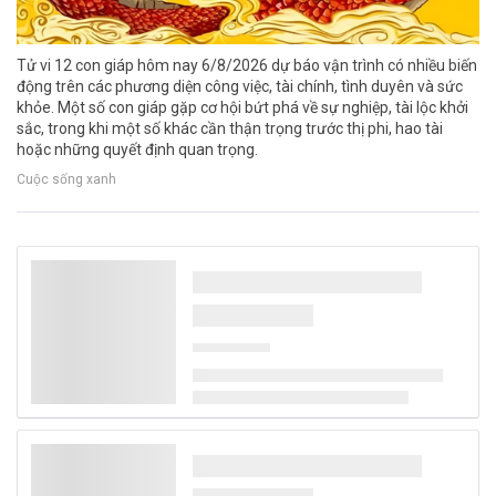
Tử vi 12 con giáp hôm nay 6/8/2026 dự báo vận trình có nhiều biến
động trên các phương diện công việc, tài chính, tình duyên và sức
khỏe. Một số con giáp gặp cơ hội bứt phá về sự nghiệp, tài lộc khởi
sắc, trong khi một số khác cần thận trọng trước thị phi, hao tài
hoặc những quyết định quan trọng.
Cuộc sống xanh
Việt Nam có 2 đại diện trong top 10 thành
phố có ẩm thực đường phố ngon nhất thế
giới