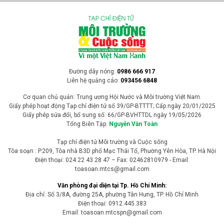
Chủ tịch UBND TP Hà Nội yêu cầu các sở, ngành và địa phương
chấm dứt tư tưởng bị động trong công tác phòng, chống úng ngập;
khẩn trương hoàn thành các dự án thoát nước, nâng cao năng lực
tiêu thoát nước nhằm giảm thiểu ảnh hưởng của mưa lớn trong
mùa mưa năm 2026.
Tin trong nước
Nghệ An: Chủ tịch UBND tỉnh Võ Trọng Hải