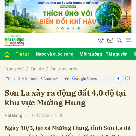
bình luận
Tin tức
Nước và cuộc sống
Môi trường - Tài nguyên
K
Trang chủ
Tin tức
Tin trong nước
Theo dõi Môi trường & Cuộc sống trên
Sơn La xảy ra động đất 4,0 độ tại
khu vực Mường Hung
Hủy
G
Hải Đăng
•
11/05/2026 10:00
Ngày 10/5, tại xã Mường Hung, tỉnh Sơn La đã