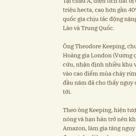
Tại châu Á, diện tích đất b
triệu hecta, cao hơn gần 4
quốc gia chịu tác động nặn
Lào và Trung Quốc.
Ông Theodore Keeping, chu
Hoàng gia London (Vương 
cứu, nhận định nhiều khu v
vào cao điểm mùa cháy rừng
đầu năm đã cho thấy nguy c
tới.
Theo ông Keeping, hiện tượ
nóng và hạn hán trở nên khố
Amazon, làm gia tăng nguy