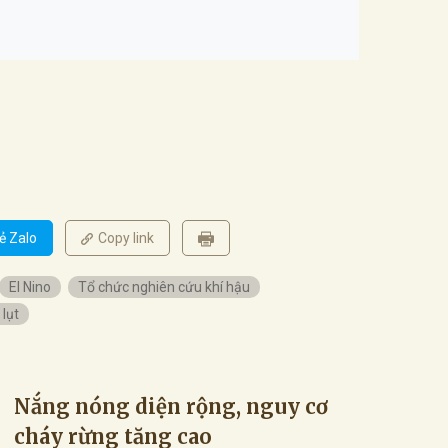
ẻ Zalo
Copy link
El Nino
Tổ chức nghiên cứu khí hậu
 lụt
Nắng nóng diện rộng, nguy cơ
cháy rừng tăng cao