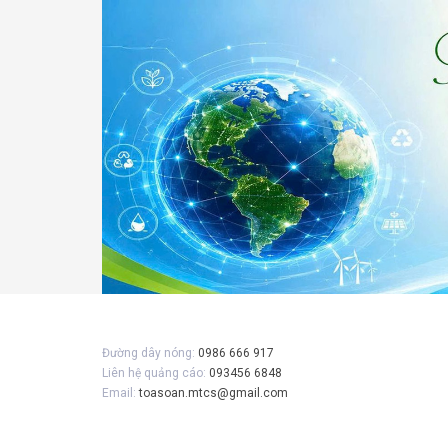
Gửi 
Đường dây nóng:
0986 666 917
Liên hệ quảng cáo:
093456 6848
Email:
toasoan.mtcs@gmail.com