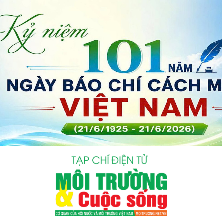
bình luận
Hủy
G