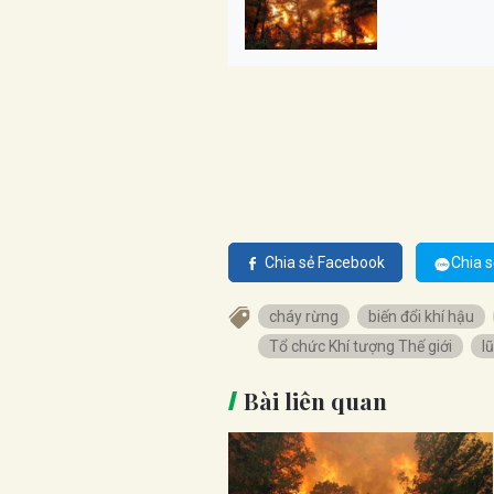
Chia sẻ Facebook
Chia s
cháy rừng
biến đổi khí hậu
Tổ chức Khí tượng Thế giới
lũ
Bài liên quan