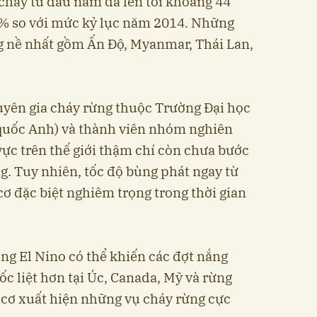
ị cháy từ đầu năm đã lên tới khoảng 44
0% so với mức kỷ lục năm 2014. Những
g nề nhất gồm Ấn Độ, Myanmar, Thái Lan,
yên gia cháy rừng thuộc Trường Đại học
quốc Anh) và thành viên nhóm nghiên
ực trên thế giới thậm chí còn chưa bước
. Tuy nhiên, tốc độ bùng phát ngay từ
ơ đặc biệt nghiêm trọng trong thời gian
ng El Nino có thể khiến các đợt nắng
c liệt hơn tại Úc, Canada, Mỹ và rừng
 cơ xuất hiện những vụ cháy rừng cực