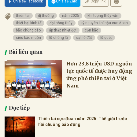
Chia sẻ Facebook
Chia sẻ Zalo
Copy link
thiên tai
dị thường
năm 2025
khí tượng thủy văn
thiệt hại kinh tế
đại hồng thủy
kỷ nguyên khí hậu cực đoan
bão chồng bão
áp thấp nhiệt đới
cơn bão
siêu bão muộn
lũ chồng lũ
sạt lở đất
lũ quét
Bài liên quan
Hơn 23,8 triệu USD nguồn
lực quốc tế được huy động
ứng phó thiên tai ở Việt
Nam
Đọc tiếp
Thiên tai cực đoan năm 2025: Thế giới trước
hồi chuông báo động