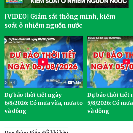
[VIDEO] Giám sát thông minh, kiểm
soát ô nhiễm nguồn nước
Dự báo thời tiết ngày
Dự báo thời tiết
6/8/2026: Có mưa vừa, mưa to
5/8/2026: Có mưa
và dông
và dông
Đọc thêm Biến đổi khí hậu