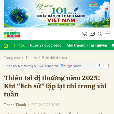
bình luận
Tin tức
Nước và cuộc sống
Môi trường - Tài nguyên
K
Trang chủ
Tin tức
Biến đổi khí hậu
Theo dõi Môi trường & Cuộc sống trên
Thiên tai dị thường năm 2025:
Khi “lịch sử” lặp lại chỉ trong vài
Hủy
G
tuần
Thanh Thanh
•
29/12/2025 12:00