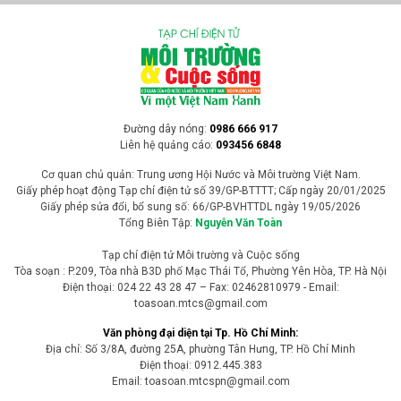
Đường dây nóng:
0986 666 917
Liên hệ quảng cáo:
093456 6848
Cơ quan chủ quản: Trung ương Hội Nước và Môi trường Việt Nam.
Giấy phép hoạt động Tạp chí điện tử số 39/GP-BTTTT; Cấp ngày 20/01/2025
Giấy phép sửa đổi, bổ sung số: 66/GP-BVHTTDL ngày 19/05/2026
Tổng Biên Tập:
Nguyễn Văn Toàn
Tạp chí điện tử Môi trường và Cuộc sống
Tòa soạn : P.209, Tòa nhà B3D phố Mạc Thái Tổ, Phường Yên Hòa, TP. Hà Nội
Điện thoại: 024 22 43 28 47 – Fax: 02462810979 - Email:
toasoan.mtcs@gmail.com
Văn phòng đại diện tại Tp. Hồ Chí Minh:
Địa chỉ: Số 3/8A, đường 25A, phường Tân Hưng, TP. Hồ Chí Minh
Điện thoại: 0912.445.383
Email: toasoan.mtcspn@gmail.com