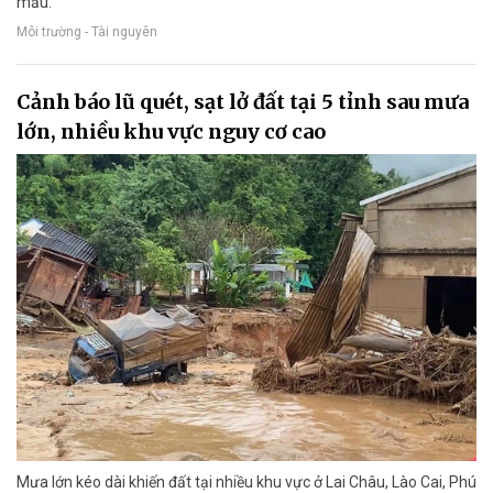
mẫu.
Môi trường - Tài nguyên
Cảnh báo lũ quét, sạt lở đất tại 5 tỉnh sau mưa
lớn, nhiều khu vực nguy cơ cao
Mưa lớn kéo dài khiến đất tại nhiều khu vực ở Lai Châu, Lào Cai, Phú