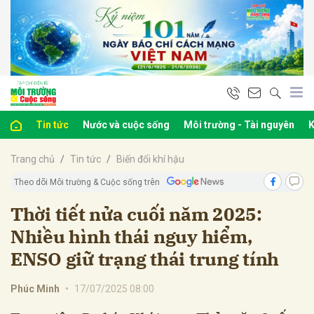
bình luận
Tin tức
Nước và cuộc sống
Môi trường - Tài nguyên
K
Trang chủ
Tin tức
Biến đổi khí hậu
Theo dõi Môi trường & Cuộc sống trên
Thời tiết nửa cuối năm 2025:
Nhiều hình thái nguy hiểm,
Hủy
G
ENSO giữ trạng thái trung tính
Phúc Minh
•
17/07/2025 08:00