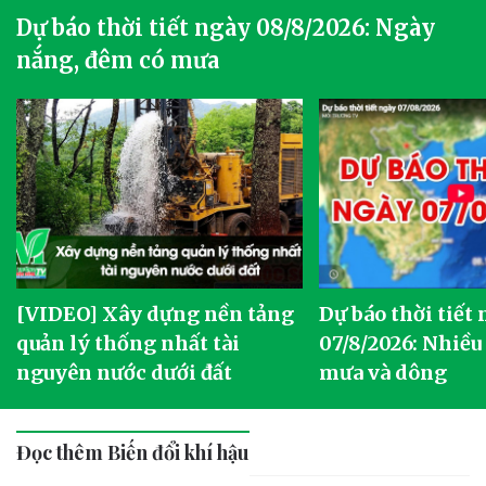
Dự báo thời tiết ngày 08/8/2026: Ngày
nắng, đêm có mưa
[VIDEO] Xây dựng nền tảng
Dự báo thời tiết
quản lý thống nhất tài
07/8/2026: Nhiều
nguyên nước dưới đất
mưa và dông
Đọc thêm Biến đổi khí hậu