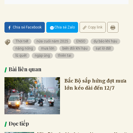
Chia sẻ Facebook
Chia sẻ Zalo
Copy link
Thời tiết
nửa cuối năm 2025
ENSO
dự báo khí hậu
nắng nóng
mưa lớn
biến đổi khí hậu
sạt lở đất
lũ quét
ngập úng
thiên tai
Bài liên quan
Bắc Bộ sắp hứng đợt mưa
lớn kéo dài đến 12/7
Đọc tiếp