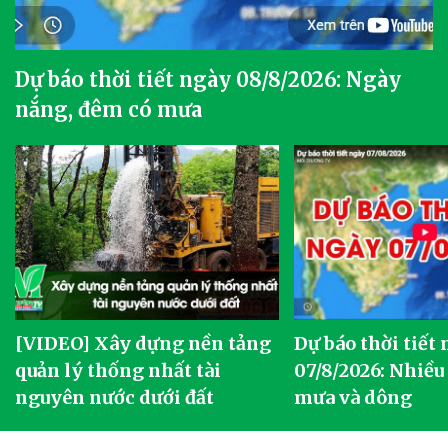
Dự báo thời tiết ngày 08/8/2026: Ngày
nắng, đêm có mưa
[VIDEO] Xây dựng nền tảng
Dự báo thời tiết
quản lý thống nhất tài
07/8/2026: Nhiều
nguyên nước dưới đất
mưa và dông