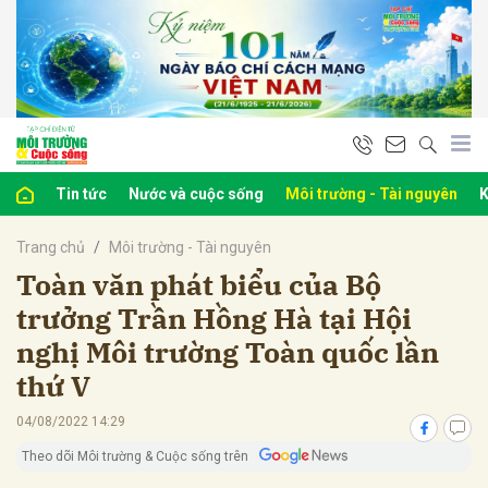
bình luận
Tin tức
Nước và cuộc sống
Môi trường - Tài nguyên
K
Trang chủ
Môi trường - Tài nguyên
Toàn văn phát biểu của Bộ
trưởng Trần Hồng Hà tại Hội
nghị Môi trường Toàn quốc lần
Hủy
G
thứ V
04/08/2022 14:29
Theo dõi Môi trường & Cuộc sống trên