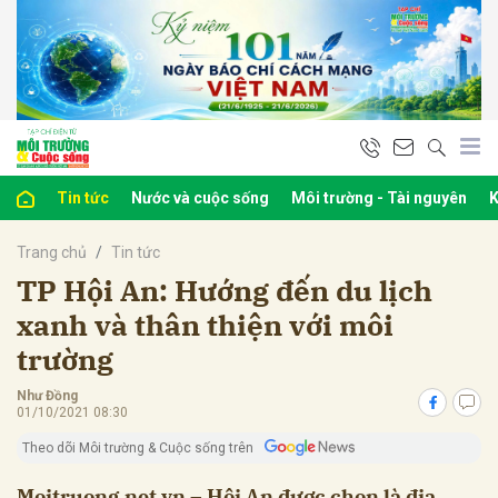
bình luận
Tin tức
Nước và cuộc sống
Môi trường - Tài nguyên
K
Trang chủ
Tin tức
TP Hội An: Hướng đến du lịch
xanh và thân thiện với môi
trường
Hủy
G
Như Đồng
01/10/2021 08:30
Theo dõi Môi trường & Cuộc sống trên
Moitruong.net.vn – Hội An được chọn là địa