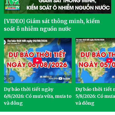
[VIDEO] Giám sát thông minh, kiểm
soát ô nhiễm nguồn nước
Dự báo thời tiết ngày
Dự báo thời tiết
6/8/2026: Có mưa vừa, mưa to
5/8/2026: Có mưa
và dông
và dông