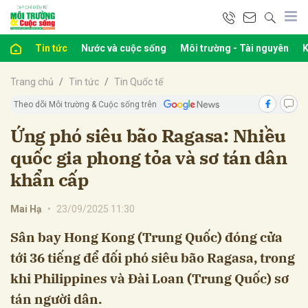
Tin tức
Nước và cuộc sống
Môi trường - Tài nguyên
K
bình luận
Trang chủ
Tin tức
Tin Quốc tế
Theo dõi Môi trường & Cuộc sống trên
Ứng phó siêu bão Ragasa: Nhiều
quốc gia phong tỏa và sơ tán dân
khẩn cấp
Mai Hạ
•
23/09/2025 11:30
Hủy
G
Sân bay Hong Kong (Trung Quốc) đóng cửa
tới 36 tiếng để đối phó siêu bão Ragasa, trong
khi Philippines và Đài Loan (Trung Quốc) sơ
tán người dân.