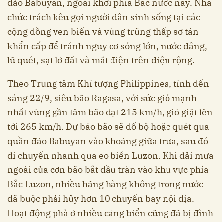
đảo Babuyan, ngoài khơi phía Bắc nước này. Nhà
chức trách kêu gọi người dân sinh sống tại các
cộng đồng ven biển và vùng trũng thấp sơ tán
khẩn cấp để tránh nguy cơ sóng lớn, nước dâng,
lũ quét, sạt lở đất và mất điện trên diện rộng.
Theo Trung tâm Khí tượng Philippines, tính đến
sáng 22/9, siêu bão Ragasa, với sức gió mạnh
nhất vùng gần tâm bão đạt 215 km/h, gió giật lên
tới 265 km/h. Dự báo bão sẽ đổ bộ hoặc quét qua
quần đảo Babuyan vào khoảng giữa trưa, sau đó
di chuyển nhanh qua eo biển Luzon. Khi dải mưa
ngoài của cơn bão bắt đầu tràn vào khu vực phía
Bắc Luzon, nhiều hãng hàng không trong nước
đã buộc phải hủy hơn 10 chuyến bay nội địa.
Hoạt động phà ở nhiều cảng biển cũng đã bị đình