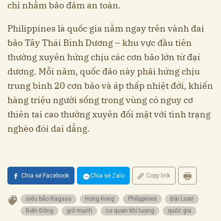
chỉ nhằm bảo đảm an toàn.
Philippines là quốc gia nằm ngay trên vành đai
bão Tây Thái Bình Dương – khu vực đầu tiên
thường xuyên hứng chịu các cơn bão lớn từ đại
dương. Mỗi năm, quốc đảo này phải hứng chịu
trung bình 20 cơn bão và áp thấp nhiệt đới, khiến
hàng triệu người sống trong vùng có nguy cơ
thiên tai cao thường xuyên đối mặt với tình trạng
nghèo đói dai dẳng.
Chia sẻ Facebook
Chia sẻ Zalo
Copy link
siêu bão Ragasa
Hong Kong
Philippines
Đài Loan
Biển Đông
gió mạnh
cơ quan khí tượng
quốc gia