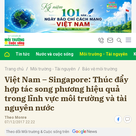
bình luận
Tin tức
Nước và cuộc sống
Môi trường - Tài nguyên
K
Trang chủ
Môi trường - Tài nguyên
Bảo vệ môi trường
Việt Nam – Singapore: Thúc đẩy
hợp tác song phương hiệu quả
trong lĩnh vực môi trường và tài
Hủy
G
nguyên nước
Theo Monre
07/12/2017 22:22
Theo dõi Môi trường & Cuộc sống trên