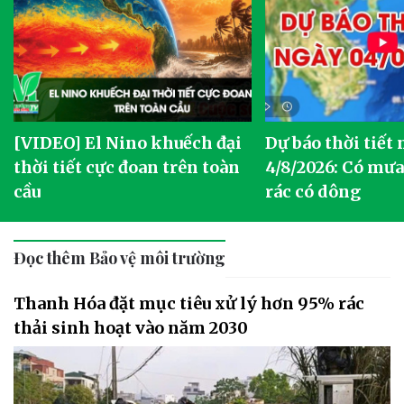
[VIDEO] El Nino khuếch đại
Dự báo thời tiết
thời tiết cực đoan trên toàn
4/8/2026: Có mưa 
cầu
rác có dông
Đọc thêm Bảo vệ môi trường
Thanh Hóa đặt mục tiêu xử lý hơn 95% rác
thải sinh hoạt vào năm 2030