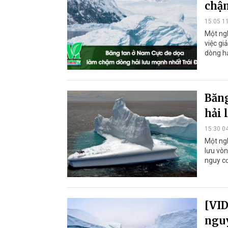
chậm
15:05 1
Một ng
việc gi
dòng hả
Băng
hải 
15:30 0
Một ng
lưu vòn
nguy cơ
[VID
nguy