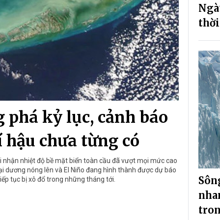
Ngày
thời
 phá kỷ lục, cảnh báo
 hậu chưa từng có
hi nhận nhiệt độ bề mặt biển toàn cầu đã vượt mọi mức cao
đại dương nóng lên và El Niño đang hình thành được dự báo
Sông
tiếp tục bị xô đổ trong những tháng tới.
nha
tro