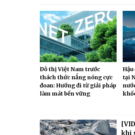
Đô thị Việt Nam trước
Hậu 
thách thức nắng nóng cực
tại 
đoan: Hướng đi từ giải pháp
nướ
làm mát bền vững
khố
[VID
khi 