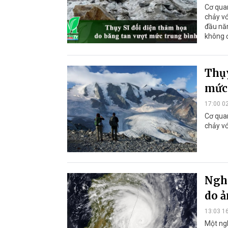
Cơ qua
chảy v
đầu năm
không đ
Thụy
mức
17:00 0
Cơ qua
chảy v
Nghi
do ả
13:03 1
Một ng