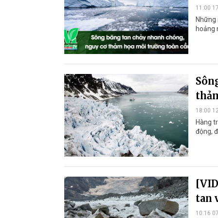
11:00 1
Những 
hoảng 
Sông
thảm
18:00 1
Hàng tr
động, đ
[VID
tan 
10:16 0