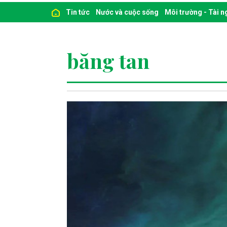
Tin tức
Nước và cuộc sống
Môi trường - Tài 
băng tan