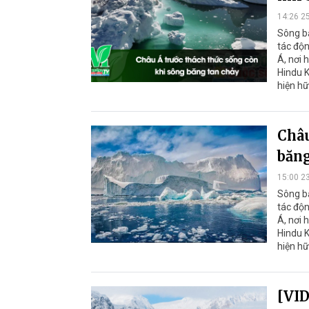
14:26 2
Sông bă
tác độn
Á, nơi 
Hindu K
hiện hữ
Châu
băng
15:00 2
Sông bă
tác độn
Á, nơi 
Hindu K
hiện hữ
[VID