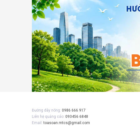
Đường dây nóng:
0986 666 917
Liên hệ quảng cáo:
093456 6848
Email:
toasoan.mtcs@gmail.com