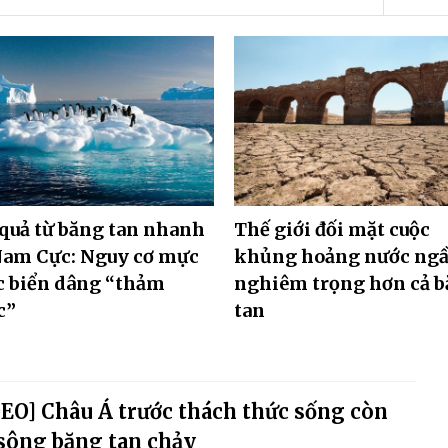
quả từ băng tan nhanh
Thế giới đối mặt cuộc
Nam Cực: Nguy cơ mực
khủng hoảng nước ng
c biển dâng “thảm
nghiêm trọng hơn cả 
c”
tan
EO] Châu Á trước thách thức sống còn
sông băng tan chảy