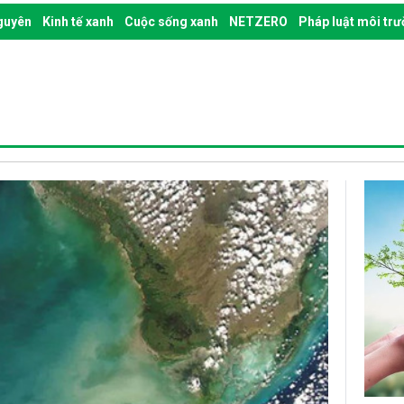
nguyên
Kinh tế xanh
Cuộc sống xanh
NETZERO
Pháp luật môi tr