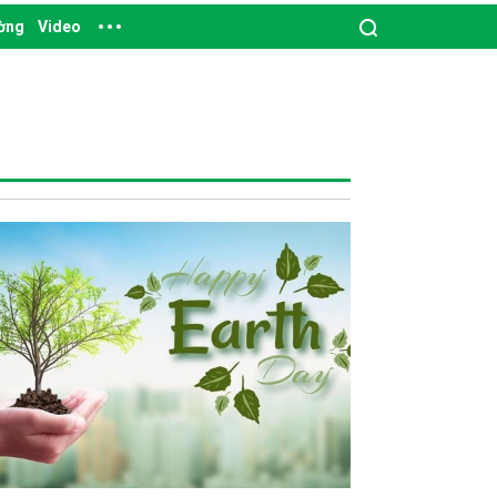
ường
Video