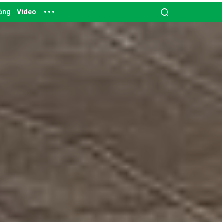
ường
Video