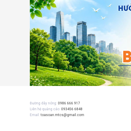
Gửi 
Đường dây nóng:
0986 666 917
Liên hệ quảng cáo:
093456 6848
Email:
toasoan.mtcs@gmail.com