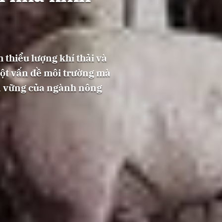
 thiểu lượng khí thải và
ột vấn đề môi trường mà
ền vững của ngành nông