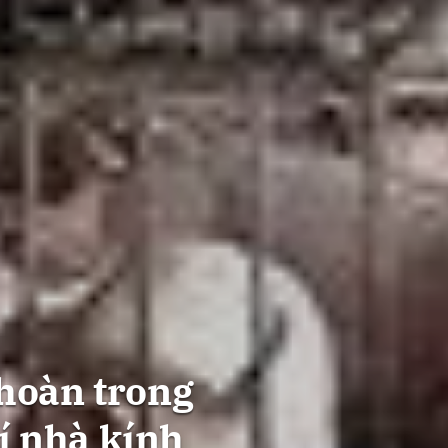
hoàn trong
í nhà kính