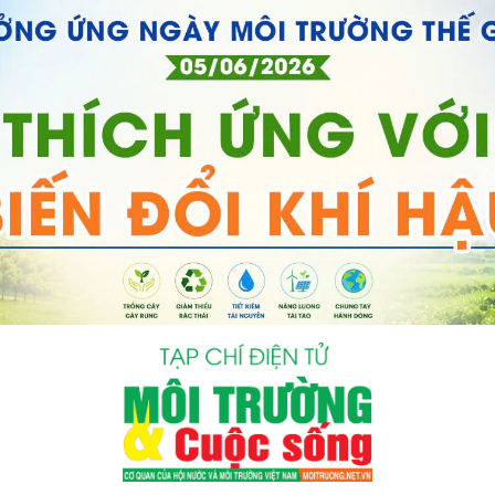
bình luận
Hủy
G