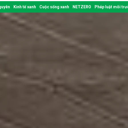
nguyên
Kinh tế xanh
Cuộc sống xanh
NETZERO
Pháp luật môi tr