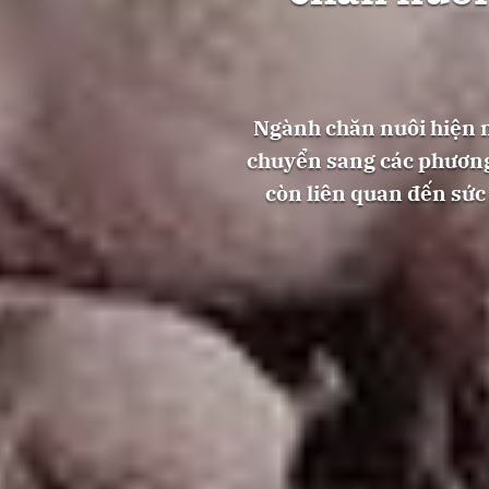
Ngành chăn nuôi hiện na
chuyển sang các phương
còn liên quan đến sức