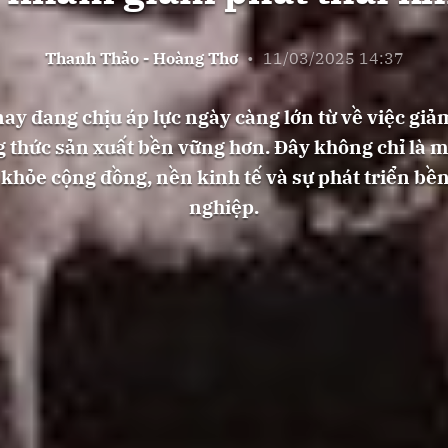
Thanh Thảo - Hoàng Thơ
•
11/03/2025 14:37
y đang chịu áp lực ngày càng lớn từ về việc giảm
 thức sản xuất bền vững hơn. Đây không chỉ là m
 khỏe cộng đồng, nền kinh tế và sự phát triển b
nghiệp.