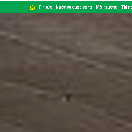
Tin tức
Nước và cuộc sống
Môi trường - Tài 