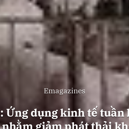
Emagazines
: Ứng dụng kinh tế tuần 
 nhằm giảm phát thải kh