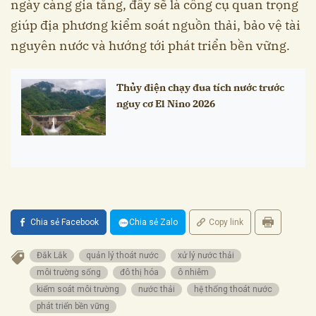
ngày càng gia tăng, đây sẽ là công cụ quan trọng
giúp địa phương kiểm soát nguồn thải, bảo vệ tài
nguyên nước và hướng tới phát triển bền vững.
Thủy điện chạy đua tích nước trước
nguy cơ El Nino 2026
Chia sẻ Facebook
Chia sẻ Zalo
Copy link
Đắk Lắk
quản lý thoát nước
xử lý nước thải
môi trường sống
đô thị hóa
ô nhiễm
kiểm soát môi trường
nước thải
hệ thống thoát nước
phát triển bền vững