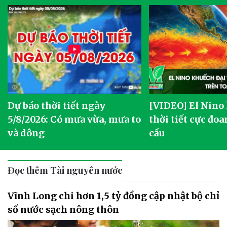
Dự báo thời tiết ngày
[VIDEO] El Nino
5/8/2026: Có mưa vừa, mưa to
thời tiết cực đoa
và dông
cầu
Đọc thêm Tài nguyên nước
Vĩnh Long chi hơn 1,5 tỷ đồng cập nhật bộ chỉ
số nước sạch nông thôn