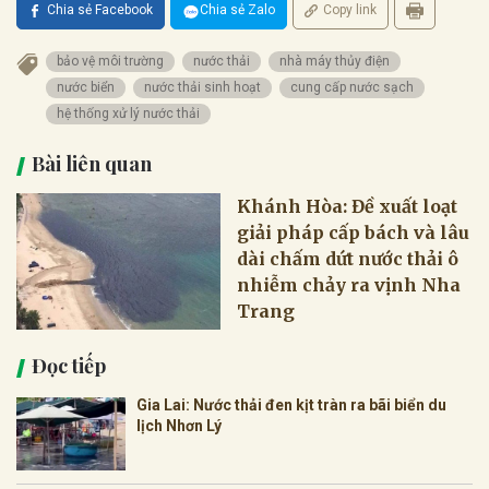
Chia sẻ Facebook
Chia sẻ Zalo
Copy link
bảo vệ môi trường
nước thải
nhà máy thủy điện
nước biển
nước thải sinh hoạt
cung cấp nước sạch
hệ thống xử lý nước thải
Bài liên quan
Khánh Hòa: Đề xuất loạt
giải pháp cấp bách và lâu
dài chấm dứt nước thải ô
nhiễm chảy ra vịnh Nha
Trang
Đọc tiếp
Gia Lai: Nước thải đen kịt tràn ra bãi biển du
lịch Nhơn Lý