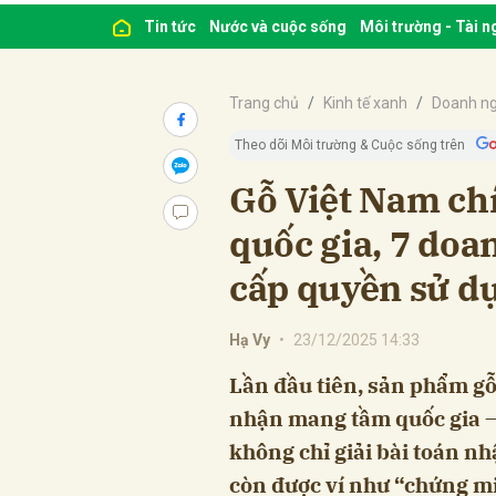
Tin tức
Nước và cuộc sống
Môi trường - Tài 
Trang chủ
Kinh tế xanh
Doanh ng
Theo dõi Môi trường & Cuộc sống trên
Gỗ Việt Nam ch
quốc gia, 7 doa
cấp quyền sử d
Hạ Vy
•
23/12/2025 14:33
Lần đầu tiên, sản phẩm g
nhận mang tầm quốc gia
không chỉ giải bài toán n
còn được ví như “chứng mi