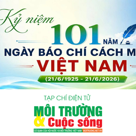
bình luận
Hủy
G