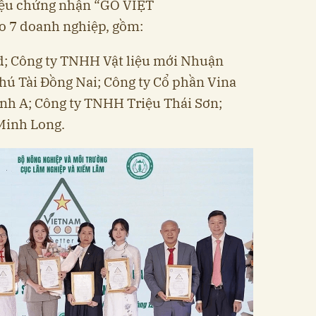
iệu chứng nhận “GỖ VIỆT
7 doanh nghiệp, gồm:
; Công ty TNHH Vật liệu mới Nhuận
ú Tài Đồng Nai; Công ty Cổ phần Vina
h A; Công ty TNHH Triệu Thái Sơn;
Minh Long.