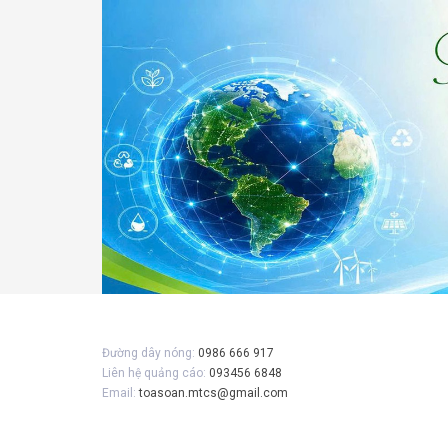
Gửi 
Đường dây nóng:
0986 666 917
Liên hệ quảng cáo:
093456 6848
Email:
toasoan.mtcs@gmail.com