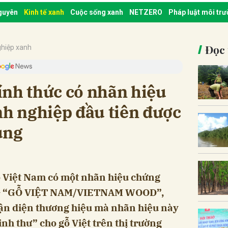
nguyên
Kinh tế xanh
Cuộc sống xanh
NETZERO
Pháp luật môi tr
Đọc 
hiệp xanh
ính thức có nhãn hiệu
nh nghiệp đầu tiên được
ụng
ỗ Việt Nam có một nhãn hiệu chứng
 – “GỖ VIỆT NAM/VIETNAM WOOD”,
hận diện thương hiệu mà nhãn hiệu này
nh thư” cho gỗ Việt trên thị trường