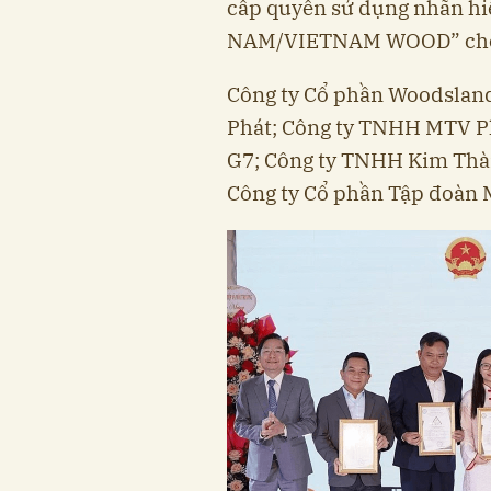
cấp quyền sử dụng nhãn h
NAM/VIETNAM WOOD” cho 
Công ty Cổ phần Woodsland
Phát; Công ty TNHH MTV Ph
G7; Công ty TNHH Kim Thàn
Công ty Cổ phần Tập đoàn 