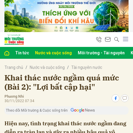
bình luận
Tin tức
Nước và cuộc sống
Môi trường - Tài nguyên
K
Trang chủ
Nước và cuộc sống
Tài nguyên nước
Khai thác nước ngầm quá mức
(Bài 2): "Lợi bất cập hại"
Phương Nhi
Hủy
G
30/11/2022 07:34
Theo dõi Môi trường & Cuộc sống trên
Hiện nay, tình trạng khai thác nước ngầm đang
diễn ra tràn lan và gây ra nhiều hậu quả vô