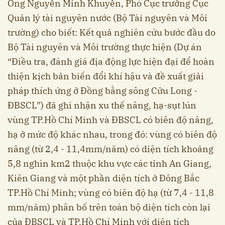
Ông Nguyễn Minh Khuyến, Phó Cục trưởng Cục
Quản lý tài nguyên nước (Bộ Tài nguyên và Môi
trường) cho biết: Kết quả nghiên cứu bước đầu do
Bộ Tài nguyên và Môi trường thực hiện (Dự án
“Điều tra, đánh giá địa động lực hiện đại để hoàn
thiện kịch bản biến đổi khí hậu và đề xuất giải
pháp thích ứng ở Đồng bằng sông Cửu Long -
ĐBSCL”) đã ghi nhận xu thế nâng, hạ-sụt lún
vùng TP.Hồ Chí Minh và ĐBSCL có biên độ nâng,
hạ ở mức độ khác nhau, trong đó: vùng có biên độ
nâng (từ 2,4 - 11,4mm/năm) có diện tích khoảng
5,8 nghìn km2 thuộc khu vực các tỉnh An Giang,
Kiên Giang và một phần diện tích ở Đông Bắc
TP.Hồ Chí Minh; vùng có biên độ hạ (từ 7,4 - 11,8
mm/năm) phân bố trên toàn bộ diện tích còn lại
của ĐBSCL và TP.Hồ Chí Minh với diện tích