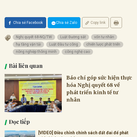
Chia sẻ Facebook
Chia sẻ Zalo
Copy link
Nghị quyết 68-NQ/TW
Luật Đường sắt
vốn tư nhân
hạ tầng vận tải
Luật Đầu tư công
chiến lược phát triển
nông nghiệp thông minh
công nghệ cao
Bài liên quan
Báo chí góp sức hiện thực
hóa Nghị quyết 68 về
phát triển kinh tế tư
nhân
Đọc tiếp
[VIDEO] Điều chỉnh chính sách đất đai để phát