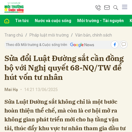
Tin tức
Nước và cuộc sống
Môi trường - Tài nguyên
K
bình luận
Trang chủ
Pháp luật môi trường
Văn bản, chính sách
Theo dõi Môi trường & Cuộc sống trên
Sửa đổi Luật Đường sắt cần đồng
bộ với Nghị quyết 68-NQ/TW để
hút vốn tư nhân
Mai Hạ
•
14:21 13/06/2025
Hủy
G
Sửa Luật Đường sắt không chỉ là một bước
hoàn thiện thể chế, mà còn là cơ hội mở ra
không gian phát triển mới cho hạ tầng vận
tải, thúc đẩy khu vực tư nhân tham gia đầu tư