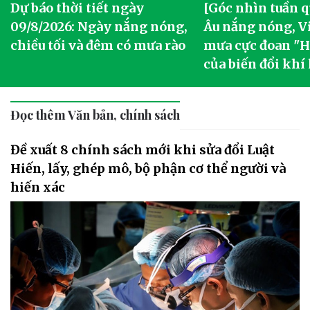
Dự báo thời tiết ngày
[Góc nhìn tuần q
09/8/2026: Ngày nắng nóng,
Âu nắng nóng, V
chiều tối và đêm có mưa rào
mưa cực đoan "Ha
của biến đổi khí
Đọc thêm Văn bản, chính sách
Đề xuất 8 chính sách mới khi sửa đổi Luật
Hiến, lấy, ghép mô, bộ phận cơ thể người và
hiến xác