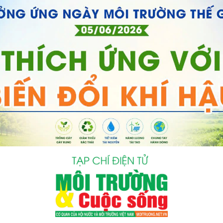
bình luận
Hủy
G