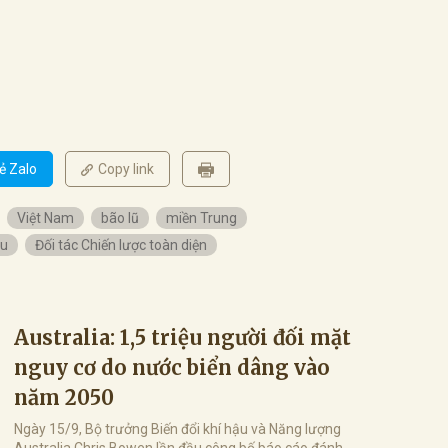
ẻ Zalo
Copy link
Việt Nam
bão lũ
miền Trung
ậu
Đối tác Chiến lược toàn diện
Australia: 1,5 triệu người đối mặt
nguy cơ do nước biển dâng vào
năm 2050
Ngày 15/9, Bộ trưởng Biến đổi khí hậu và Năng lượng
Australia Chris Bowen lần đầu công bố báo cáo đánh