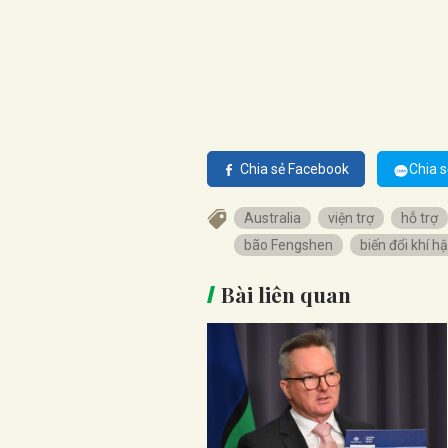
Chia sẻ Facebook
Chia s
Australia
viện trợ
hỗ trợ
bão Fengshen
biến đổi khí h
Bài liên quan