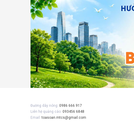
Gửi 
Đường dây nóng:
0986 666 917
Liên hệ quảng cáo:
093456 6848
Email:
toasoan.mtcs@gmail.com