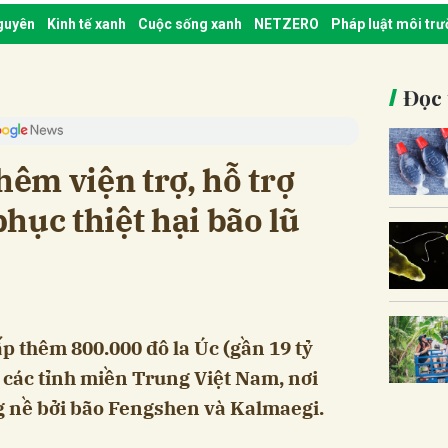
nguyên
Kinh tế xanh
Cuộc sống xanh
NETZERO
Pháp luật môi tr
Đọc 
hêm viện trợ, hỗ trợ
hục thiệt hại bão lũ
p thêm 800.000 đô la Úc (gần 19 tỷ
 các tỉnh miền Trung Việt Nam, nơi
 nề bởi bão Fengshen và Kalmaegi.