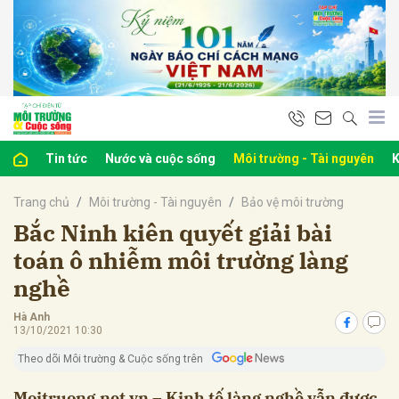
bình luận
Tin tức
Nước và cuộc sống
Môi trường - Tài nguyên
K
Trang chủ
Môi trường - Tài nguyên
Bảo vệ môi trường
Bắc Ninh kiên quyết giải bài
toán ô nhiễm môi trường làng
nghề
Hủy
G
Hà Anh
13/10/2021 10:30
Theo dõi Môi trường & Cuộc sống trên
Moitruong.net.vn – Kinh tế làng nghề vẫn được