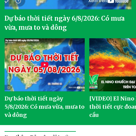
Dự báo thời tiết ngày 6/8/2026: Có mưa
vừa, mưa to và dông
Dự báo thời tiết ngày
[VIDEO] El Nino
5/8/2026: Có mưa vừa, mưa to
thời tiết cực đoa
và dông
cầu