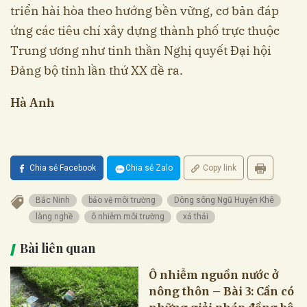
triển hài hòa theo hướng bền vững, cơ bản đáp
ứng các tiêu chí xây dựng thành phố trực thuộc
Trung ương như tinh thần Nghị quyết Đại hội
Đảng bộ tỉnh lần thứ XX đề ra.
Hà Anh
Chia sẻ Facebook
Chia sẻ Zalo
Copy link
Bắc Ninh
bảo vệ môi trường
Dòng sông Ngũ Huyện Khê
làng nghề
ô nhiễm môi trường
xả thải
Bài liên quan
Ô nhiễm nguồn nước ở
nông thôn – Bài 3: Cần có