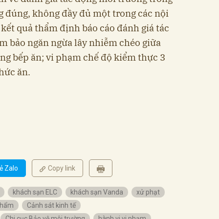
g đúng, không đầy đủ một trong các nội
kết quả thẩm định báo cáo đánh giá tác
m bảo ngăn ngừa lây nhiễm chéo giữa
ng bếp ăn; vi phạm chế độ kiểm thực 3
hức ăn.
ẻ Zalo
Copy link
khách sạn ELC
khách sạn Vanda
xử phạt
phẩm
Cảnh sát kinh tế
Chi cục Bảo vệ môi trường
hành vi vi phạm