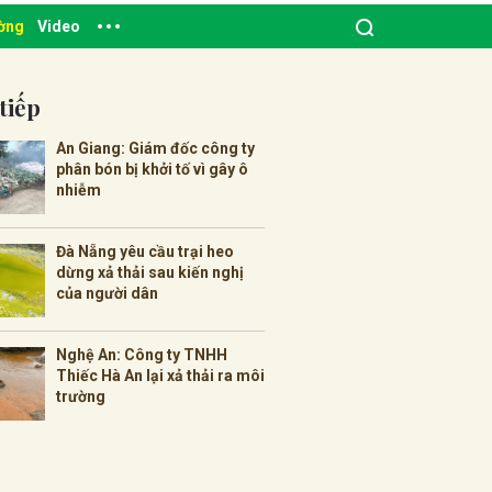
ường
Video
tiếp
An Giang: Giám đốc công ty
phân bón bị khởi tố vì gây ô
nhiễm
Đà Nẵng yêu cầu trại heo
dừng xả thải sau kiến nghị
của người dân
Nghệ An: Công ty TNHH
Thiếc Hà An lại xả thải ra môi
trường