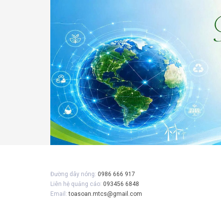
Gửi 
Đường dây nóng:
0986 666 917
Liên hệ quảng cáo:
093456 6848
Email:
toasoan.mtcs@gmail.com