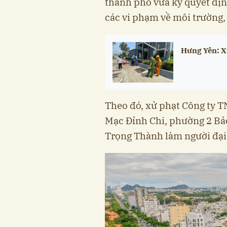
thành phố vừa ký quyết đị
các vi phạm về môi trường,
Hưng Yên: X
Theo đó, xử phạt Công ty 
Mạc Đỉnh Chi, phường 2 Bả
Trọng Thành làm người đại d