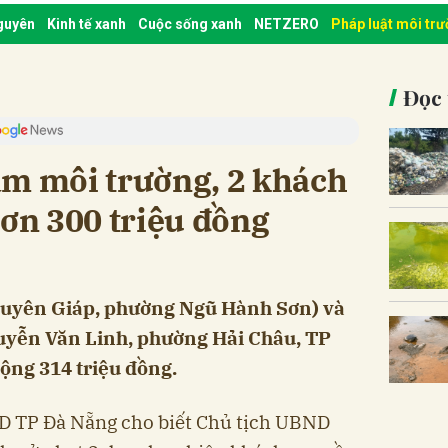
nguyên
Kinh tế xanh
Cuộc sống xanh
NETZERO
Pháp luật môi tr
Đọc 
ạm môi trường, 2 khách
hơn 300 triệu đồng
guyên Giáp, phường Ngũ Hành Sơn) và
uyễn Văn Linh, phường Hải Châu, TP
cộng 314 triệu đồng.
D TP Đà Nẵng cho biết Chủ tịch UBND