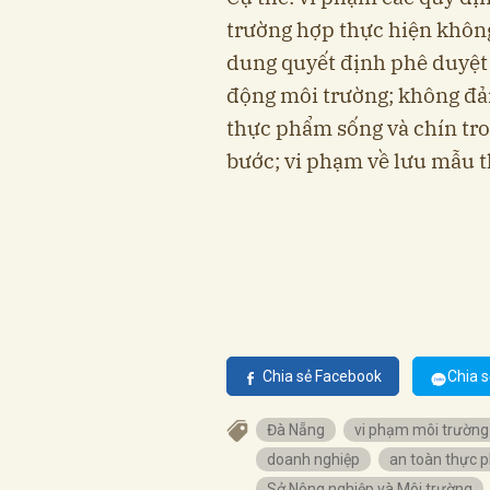
trường hợp thực hiện khôn
dung quyết định phê duyệt 
động môi trường; không đả
thực phẩm sống và chín tro
bước; vi phạm về lưu mẫu t
Chia sẻ Facebook
Chia s
Đà Nẵng
vi phạm môi trường
doanh nghiệp
an toàn thực 
Sở Nông nghiệp và Môi trường