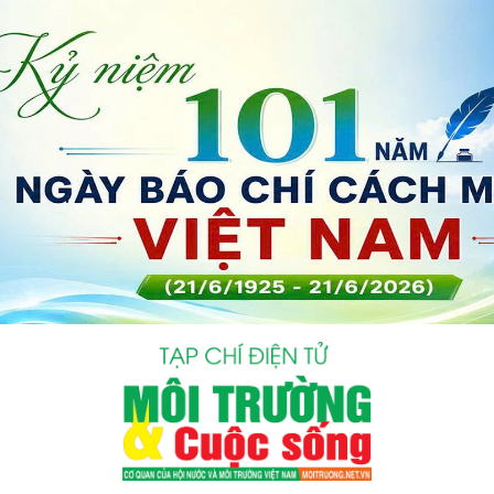
bình luận
Hủy
G