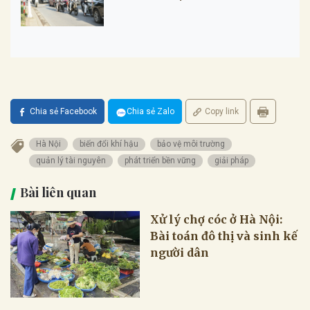
Chia sẻ Facebook
Chia sẻ Zalo
Copy link
Hà Nội
biến đổi khí hậu
bảo vệ môi trường
quản lý tài nguyên
phát triển bền vững
giải pháp
Bài liên quan
Xử lý chợ cóc ở Hà Nội:
Bài toán đô thị và sinh kế
người dân