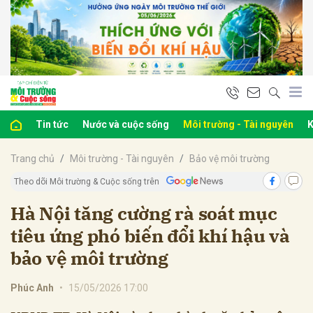
bình luận
Tin tức
Nước và cuộc sống
Môi trường - Tài nguyên
K
Trang chủ
Môi trường - Tài nguyên
Bảo vệ môi trường
Theo dõi Môi trường & Cuộc sống trên
Hà Nội tăng cường rà soát mục
tiêu ứng phó biến đổi khí hậu và
Hủy
G
bảo vệ môi trường
Phúc Anh
•
15/05/2026 17:00