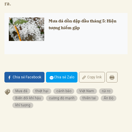
ra.
Mưa đá dồn dập đầu tháng 5: Hiện
tượng hiếm gặp
Chia sẻ Facebook
Chia sẻ Zalo
Copy link
Mưa đá
thiệt hại
cảnh báo
Việt Nam
rủi ro
Biến đổi khí hậu
cường độ mạnh
thiên tai
Ấn Độ
khí tượng