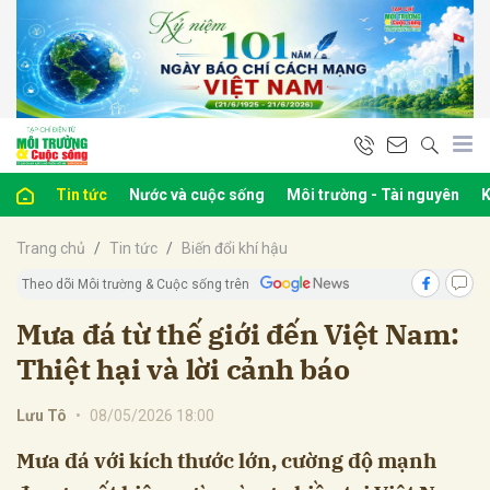
bình luận
Tin tức
Nước và cuộc sống
Môi trường - Tài nguyên
K
Trang chủ
Tin tức
Biến đổi khí hậu
Theo dõi Môi trường & Cuộc sống trên
Mưa đá từ thế giới đến Việt Nam:
Thiệt hại và lời cảnh báo
Hủy
G
Lưu Tô
•
08/05/2026 18:00
Mưa đá với kích thước lớn, cường độ mạnh