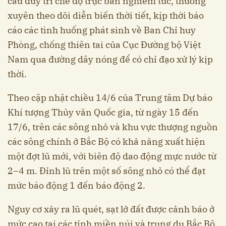
cầu duy trì chế độ trực ban nghiêm túc, thường
xuyên theo dõi diễn biến thời tiết, kịp thời báo
cáo các tình huống phát sinh về Ban Chỉ huy
Phòng, chống thiên tai của Cục Đường bộ Việt
Nam qua đường dây nóng để có chỉ đạo xử lý kịp
thời.
Theo cập nhật chiều 14/6 của Trung tâm Dự báo
Khí tượng Thủy văn Quốc gia, từ ngày 15 đến
17/6, trên các sông nhỏ và khu vực thượng nguồn
các sông chính ở Bắc Bộ có khả năng xuất hiện
một đợt lũ mới, với biên độ dao động mực nước từ
2–4 m. Đỉnh lũ trên một số sông nhỏ có thể đạt
mức báo động 1 đến báo động 2.
Nguy cơ xảy ra lũ quét, sạt lở đất được cảnh báo ở
mức cao tại các tỉnh miền núi và trung du Bắc Bộ.