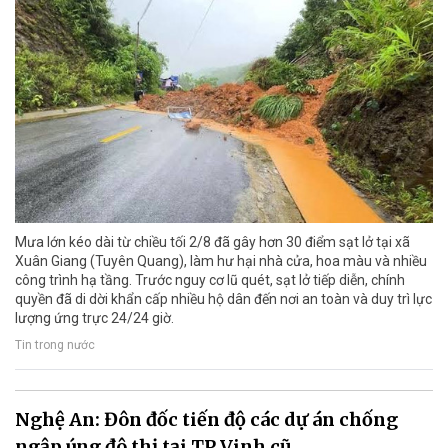
Mưa lớn kéo dài từ chiều tối 2/8 đã gây hơn 30 điểm sạt lở tại xã
Xuân Giang (Tuyên Quang), làm hư hại nhà cửa, hoa màu và nhiều
công trình hạ tầng. Trước nguy cơ lũ quét, sạt lở tiếp diễn, chính
quyền đã di dời khẩn cấp nhiều hộ dân đến nơi an toàn và duy trì lực
lượng ứng trực 24/24 giờ.
Tin trong nước
Nghệ An: Đôn đốc tiến độ các dự án chống
ngập úng đô thị tại TP Vinh cũ