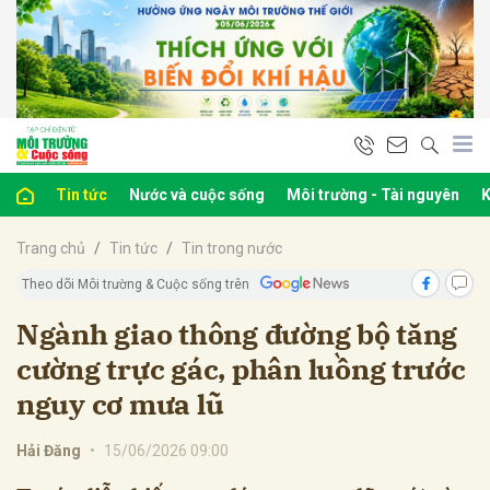
bình luận
Tin tức
Nước và cuộc sống
Môi trường - Tài nguyên
K
Trang chủ
Tin tức
Tin trong nước
Theo dõi Môi trường & Cuộc sống trên
Ngành giao thông đường bộ tăng
cường trực gác, phân luồng trước
Hủy
G
nguy cơ mưa lũ
Hải Đăng
•
15/06/2026 09:00