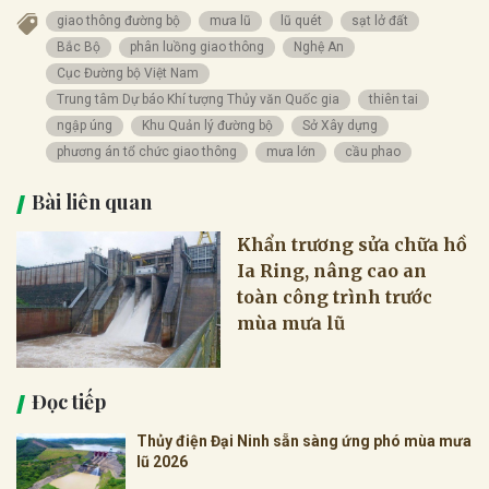
giao thông đường bộ
mưa lũ
lũ quét
sạt lở đất
Bắc Bộ
phân luồng giao thông
Nghệ An
Cục Đường bộ Việt Nam
Trung tâm Dự báo Khí tượng Thủy văn Quốc gia
thiên tai
ngập úng
Khu Quản lý đường bộ
Sở Xây dựng
phương án tổ chức giao thông
mưa lớn
cầu phao
Bài liên quan
Khẩn trương sửa chữa hồ
Ia Ring, nâng cao an
toàn công trình trước
mùa mưa lũ
Đọc tiếp
Thủy điện Đại Ninh sẵn sàng ứng phó mùa mưa
lũ 2026