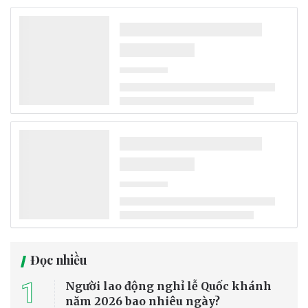
Bão số 3 Kujira hình thành trên Biển Đông,
Bắc Bộ tiếp tục cảnh báo lũ quét và sạt lở đất
Áp thấp nhiệt đới trên Biển Đông đã mạnh lên thành bão số 3 năm
2026 (Kujira), gây gió mạnh, sóng lớn ở khu vực Bắc Biển Đông
nhưng không ảnh hưởng trực tiếp đến đất liền Việt Nam. Trong khi
đó, mưa lớn kéo dài khiến nhiều tỉnh Bắc Bộ đối mặt nguy cơ lũ
quét, sạt lở đất và sụt lún.