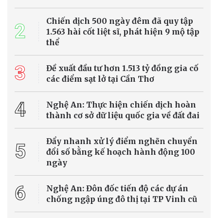
Biến đổi khí hậu
Thông cáo báo chí số 02, Kỳ họp không
thường lệ thứ Nhất, Quốc hội Khóa XVI
Thứ Ba, ngày 04/8/2026, Kỳ họp không thường lệ thứ Nhất, Quốc
hội khóa XVI diễn ra tại Nhà Quốc hội, Thủ đô Hà Nội bước vào ngày