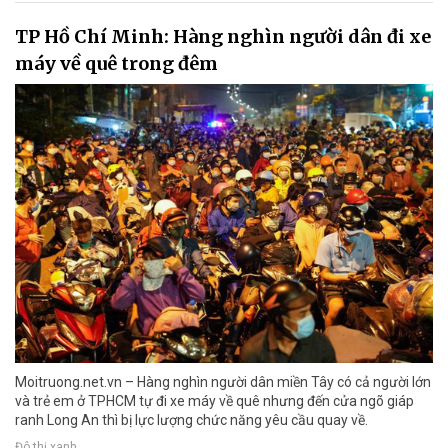
TP Hồ Chí Minh: Hàng nghìn người dân đi xe
máy về quê trong đêm
Moitruong.net.vn – Hàng nghìn người dân miền Tây có cả người lớn
và trẻ em ở TPHCM tự đi xe máy về quê nhưng đến cửa ngõ giáp
ranh Long An thì bị lực lượng chức năng yêu cầu quay về.
Đô thị xanh