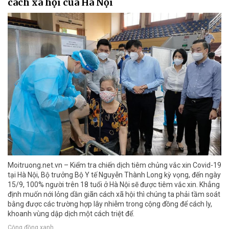
cách xã hội của Hà Nội
Moitruong.net.vn – Kiểm tra chiến dịch tiêm chủng vắc xin Covid-19
tại Hà Nội, Bộ trưởng Bộ Y tế Nguyễn Thành Long kỳ vọng, đến ngày
15/9, 100% người trên 18 tuổi ở Hà Nội sẽ được tiêm vắc xin. Khẳng
định muốn nới lỏng dần giãn cách xã hội thì chúng ta phải tầm soát
bằng được các trường hợp lây nhiễm trong cộng đồng để cách ly,
khoanh vùng dập dịch một cách triệt để.
Cộng đồng xanh