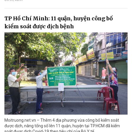
TP Hồ Chí Minh: 11 quận, huyện công bố
kiểm soát được dịch bệnh
Moitruong.net.vn – Thêm 4 địa phương vừa công bố kiểm soát
được dịch, nâng tổng số lên 11 quận, huyện tại TP.HCM đã kiểm
soát được dịch Covid-19 theo tiêu chí của Bộ Y tế.