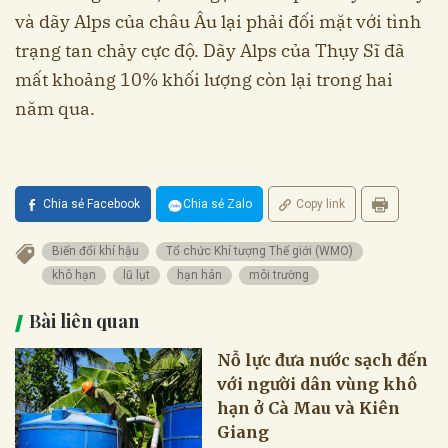
và dãy Alps của châu Âu lại phải đối mặt với tình
trạng tan chảy cực độ. Dãy Alps của Thụy Sĩ đã
mất khoảng 10% khối lượng còn lại trong hai
năm qua.
Chia sẻ Facebook
Chia sẻ Zalo
Copy link
Biến đổi khí hậu
Tổ chức Khí tượng Thế giới (WMO)
khô hạn
lũ lụt
hạn hán
môi trường
Bài liên quan
Nỗ lực đưa nước sạch đến
với người dân vùng khô
hạn ở Cà Mau và Kiên
Giang