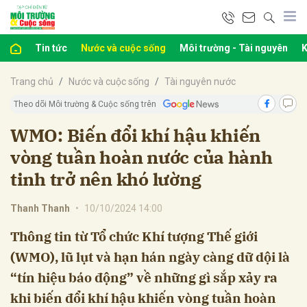
Tin tức
Nước và cuộc sống
Môi trường - Tài nguyên
K
bình luận
Trang chủ
Nước và cuộc sống
Tài nguyên nước
Theo dõi Môi trường & Cuộc sống trên
WMO: Biến đổi khí hậu khiến
vòng tuần hoàn nước của hành
tinh trở nên khó lường
Thanh Thanh
•
10/10/2024 14:00
Hủy
G
Thông tin từ Tổ chức Khí tượng Thế giới
(WMO), lũ lụt và hạn hán ngày càng dữ dội là
“tín hiệu báo động” về những gì sắp xảy ra
khi biến đổi khí hậu khiến vòng tuần hoàn